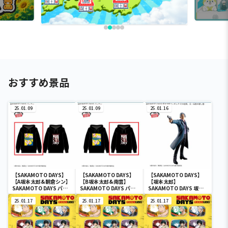
おすすめ景品
25.01.09
25.01.09
25.01.16
【SAKAMOTO DAYS】
【SAKAMOTO DAYS】
【SAKAMOTO DAYS】
【A坂本太郎&朝倉シン】
【B坂本太郎&南雲】
【坂本太郎】
SAKAMOTO DAYS パー
SAKAMOTO DAYS パー
SAKAMOTO DAYS 坂本
カー
カー
太郎フィギュア-その店
25.01.17
25.01.17
長、元・伝説の殺し屋-
25.01.17