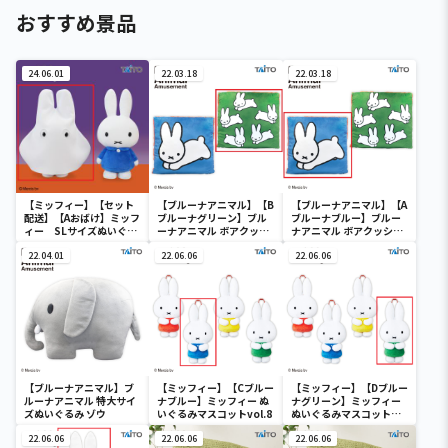
おすすめ景品
24.06.01
22.03.18
22.03.18
【ミッフィー】【セット
【ブルーナアニマル】【B
【ブルーナアニマル】【A
配送】【Aおばけ】ミッフ
ブルーナグリーン】ブル
ブルーナブルー】ブルー
ィー SLサイズぬいぐる
ーナアニマル ボアクッシ
ナアニマル ボアクッショ
み おばけごっこ
ョン うさぎ
ン うさぎ
22.04.01
22.06.06
22.06.06
【ブルーナアニマル】ブ
【ミッフィー】【Cブルー
【ミッフィー】【Dブルー
ルーナアニマル 特大サイ
ナブルー】ミッフィー ぬ
ナグリーン】ミッフィー
ズぬいぐるみ ゾウ
いぐるみマスコットvol.8
ぬいぐるみマスコット
vol.8
22.06.06
22.06.06
22.06.06