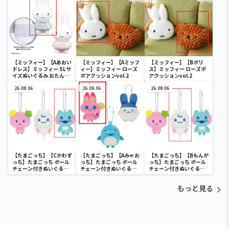
【ミッフィー】【Aあおい
【ミッフィー】【Aミッフ
【ミッフィー】【Bボリ
ドレス】ミッフィー SLサ
ィー】ミッフィー ローズ
ス】ミッフィー ローズボ
イズぬいぐるみ おたんじ
ボアクッションvol.2
アクッションvol.2
ょうび 2022
26.08.06
26.08.06
26.08.06
【たまごっち】【Cかわず
【たまごっち】【Aみゃお
【たまごっち】【Bもんが
っち】たまごっち ボール
っち】たまごっち ボール
っち】たまごっち ボール
チェーン付きぬいぐるみ
チェーン付きぬいぐるみ
チェーン付きぬいぐるみ
～Tamagotchi
～Tamagotchi
～Tamagotchi
Paradise～vol.3
Paradise～vol.2-R
Paradise～vol.3
もっと見る