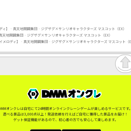
ディ】‐真天地開闢集団‐ジグザグ×サンリオキャラクターズ マスコット（EX）
真天地開闢集団‐ジグザグ×サンリオキャラクターズ マスコット（EX）
イメロディ】‐真天地開闢集団‐ジグザグ×サンリオキャラクターズ マスコット（E
DMMオンクレは自宅にて24時間オンラインクレーンゲームが楽しめるサービスです
遊べる景品は3,000点以上！発送依頼を行えばご自宅に獲得した景品をお届け！
ゲット保証機能があるので、初心者の方でも安心して楽しめます。