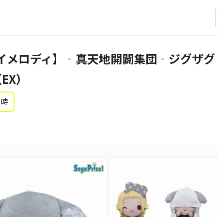
イメロディ】‐真天地開闢集団‐ジグザグ
EX）
0時