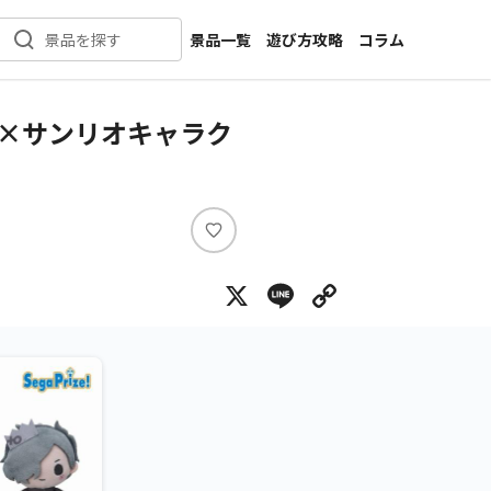
景品一覧
遊び方攻略
コラム
景品を探す
新着景品
インタビュー
カテゴリ一覧
ニュース
×サンリオキャラク
作品名一覧
店舗
メーカー一覧
開発
攻略
い
プライズ
い
X
Line
Copy Lin
ね
イベント
キャラ特集