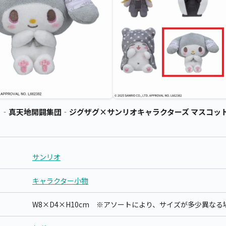
‐真天地開闢集団‐ジグザグ×サンリオキャラクターズ マスコット（E
サンリオ
キャラクター小物
W8×D4×H10cm ※アソートにより、サイズが多少異な