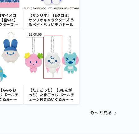
Bマイメロ
【サンリオ】【Eクロミ】
箱ver.】
サンリオキャラクターズ う
クターズ お
るベビ・ちょいデカドール
ATES～マ
イドver.
26.08.06
【Aみゃお
【たまごっち】【Bもんが
ち ボールチ
っち】たまごっち ボールチ
ぐるみ～
ェーン付きぬいぐるみ～
aradise～
Tamagotchi Paradise～
vol.3
もっと見る