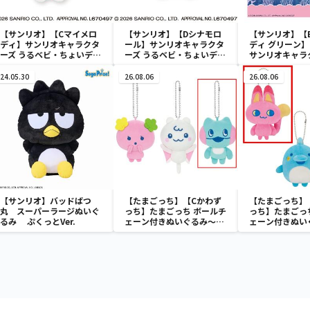
【サンリオ】【Cマイメロ
【サンリオ】【Dシナモロ
【サンリオ】【
ディ】サンリオキャラクタ
ール】サンリオキャラクタ
ディ グリーン】【
ーズ うるベビ・ちょいデカ
ーズ うるベビ・ちょいデカ
サンリオキャラ
ドール
ドール
おきなSOFVIM
イメロディ マーメ
24.05.30
26.08.06
26.08.06
～
【サンリオ】バッドばつ
【たまごっち】【Cかわず
【たまごっち】
丸 スーパーラージぬいぐ
っち】たまごっち ボールチ
っち】たまごっ
るみ ぷくっとVer.
ェーン付きぬいぐるみ～
ェーン付きぬい
Tamagotchi Paradise～
Tamagotchi P
vol.3
vol.2-R