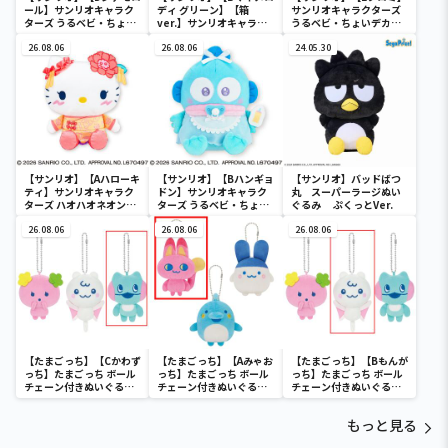
ール】サンリオキャラク
ディ グリーン】【箱
サンリオキャラクターズ
ターズ うるベビ・ちょい
ver.】サンリオキャラク
うるベビ・ちょいデカド
デカドール
ターズ おおきな
ール
26.08.06
SOFVIMATES～マイメロ
26.08.06
24.05.30
ディ マーメイドver. ～
【サンリオ】【Aハローキ
【サンリオ】【Bハンギョ
【サンリオ】バッドばつ
ティ】サンリオキャラク
ドン】サンリオキャラク
丸 スーパーラージぬい
ターズ ハオハオネオンタ
ターズ うるベビ・ちょい
ぐるみ ぷくっとVer.
ウンドールBIGタイプ1
デカドール
26.08.06
26.08.06
26.08.06
【たまごっち】【Cかわず
【たまごっち】【Aみゃお
【たまごっち】【Bもんが
っち】たまごっち ボール
っち】たまごっち ボール
っち】たまごっち ボール
チェーン付きぬいぐるみ
チェーン付きぬいぐるみ
チェーン付きぬいぐるみ
～Tamagotchi
～Tamagotchi
～Tamagotchi
Paradise～vol.3
Paradise～vol.2-R
Paradise～vol.3
もっと見る