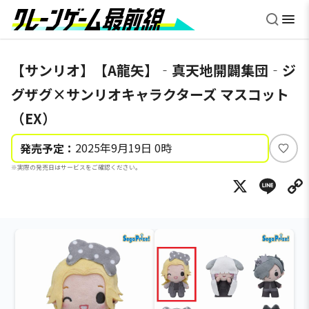
【サンリオ】【A龍矢】‐真天地開闢集団‐ジ
グザグ×サンリオキャラクターズ マスコット
（EX）
2025年9月19日 0時
発売予定：
い
※実際の発売日はサービスをご確認ください。
い
X
Li
ね