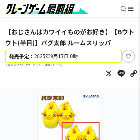
【おじさんはカワイイものがお好き】【Bウト
ウト(半目)】パグ太郎 ルームスリッパ
2025年9月17日 0時
発売予定：
い
※実際の発売日はサービスをご確認ください。
い
X
Li
ね