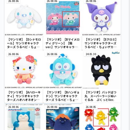
26.08.06
26.08.06
26.08.06
【サンリオ】【Dシナモロ
【サンリオ】【Bマイメロ
【サンリオ】【Eクロミ】
ール】サンリオキャラク
ディ グリーン】【箱
サンリオキャラクターズ
ターズ うるベビ・ちょい
ver.】サンリオキャラク
うるベビ・ちょいデカド
デカドール
ターズ おおきな
ール
26.08.06
SOFVIMATES～マイメロ
26.08.06
24.05.30
ディ マーメイドver. ～
【サンリオ】【Aハローキ
【サンリオ】【Bハンギョ
【サンリオ】バッドばつ
ティ】サンリオキャラク
ドン】サンリオキャラク
丸 スーパーラージぬい
ターズ ハオハオネオンタ
ターズ うるベビ・ちょい
ぐるみ ぷくっとVer.
ウンドールBIGタイプ1
デカドール
26.08.06
26.08.06
26.08.05