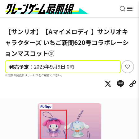
【サンリオ】【Aマイメロディ 】サンリオキ
ャラクターズ いちご新聞620号コラボレーシ
ョンマスコット②
2025年9月9日 0時
発売予定：
い
※実際の発売日はサービスをご確認ください。
い
X
Li
ね