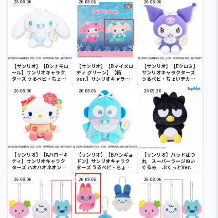
26.08.06
26.08.06
26.08.06
【サンリオ】【Dシナモロ
【サンリオ】【Bマイメロ
【サンリオ】【Eクロミ】
ール】サンリオキャラク
ディ グリーン】【箱
サンリオキャラクターズ
ターズ うるベビ・ちょい
ver.】サンリオキャラク
うるベビ・ちょいデカド
デカドール
ターズ おおきな
ール
26.08.06
SOFVIMATES～マイメロ
26.08.06
24.05.30
ディ マーメイドver. ～
【サンリオ】【Aハローキ
【サンリオ】【Bハンギョ
【サンリオ】バッドばつ
ティ】サンリオキャラク
ドン】サンリオキャラク
丸 スーパーラージぬい
ターズ ハオハオネオンタ
ターズ うるベビ・ちょい
ぐるみ ぷくっとVer.
ウンドールBIGタイプ1
デカドール
26.08.06
26.08.06
26.08.06