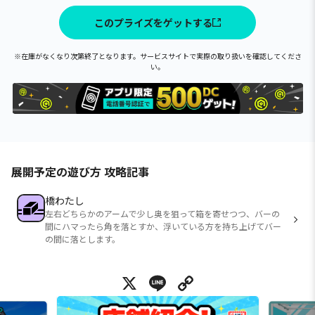
このプライズをゲットする
※在庫がなくなり次第終了となります。サービスサイトで実際の取り扱いを確認してくださ
い。
展開予定の遊び方 攻略記事
橋わたし
左右どちらかのアームで少し奥を狙って箱を寄せつつ、バーの
間にハマったら角を落とすか、浮いている方を持ち上げてバー
の間に落とします。
X
Line
Copy Link