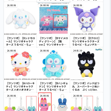
デカドール
デカドール
26.08.06
26.08.06
26.08.06
【サンリオ】【Dシナモロ
【サンリオ】【Bマイメロ
【サンリオ】【Eクロミ】
ール】サンリオキャラク
ディ グリーン】【箱
サンリオキャラクターズ
ターズ うるベビ・ちょい
ver.】サンリオキャラク
うるベビ・ちょいデカド
デカドール
ターズ おおきな
ール
26.08.06
SOFVIMATES～マイメロ
26.08.06
24.05.30
ディ マーメイドver. ～
【サンリオ】【Aハローキ
【サンリオ】【Bハンギョ
【サンリオ】バッドばつ
ティ】サンリオキャラク
ドン】サンリオキャラク
丸 スーパーラージぬい
ターズ ハオハオネオンタ
ターズ うるベビ・ちょい
ぐるみ ぷくっとVer.
ウンドールBIGタイプ1
デカドール
26.08.06
26.08.06
26.08.06