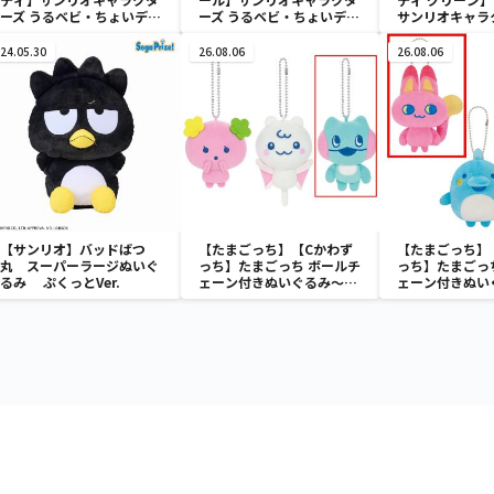
ーズ うるベビ・ちょいデカ
ーズ うるベビ・ちょいデカ
サンリオキャラ
ドール
ドール
おきなSOFVIM
イメロディ マーメ
24.05.30
26.08.06
26.08.06
～
【サンリオ】バッドばつ
【たまごっち】【Cかわず
【たまごっち】
丸 スーパーラージぬいぐ
っち】たまごっち ボールチ
っち】たまごっ
るみ ぷくっとVer.
ェーン付きぬいぐるみ～
ェーン付きぬい
Tamagotchi Paradise～
Tamagotchi P
vol.3
vol.2-R