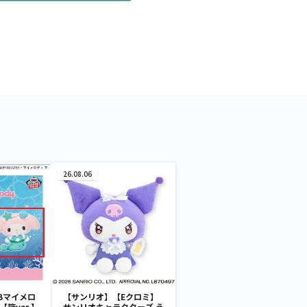
26.08.06
Bマイメロ
【サンリオ】【Eクロミ】
箱ver.】
サンリオキャラクターズ う