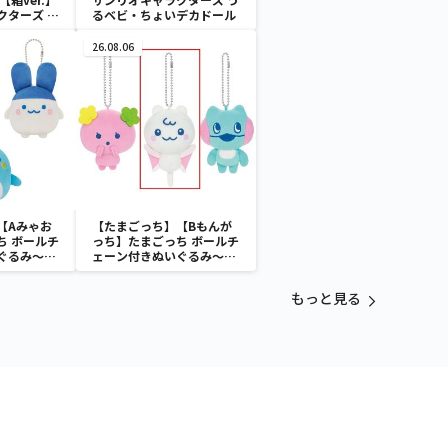
クターズ お
るベビ・ちょいデカドール
ATES～マ
イドver.
26.08.06
【Aみゃお
【たまごっち】【Bもんが
ち ボールチ
っち】たまごっち ボールチ
ぐるみ～
ェーン付きぬいぐるみ～
aradise～
Tamagotchi Paradise～
vol.3
もっと見る