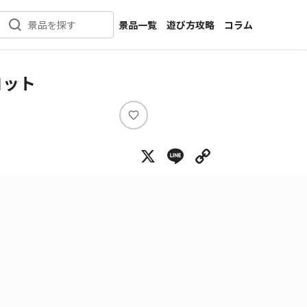
景品一覧
遊び方攻略
コラム
景品を探す
新着景品
インタビュー
カテゴリ一覧
ニュース
コット
作品名一覧
店舗
メーカー一覧
開発
い
い
攻略
X
Line
Copy Lin
ね
プライズ
イベント
キャラ特集