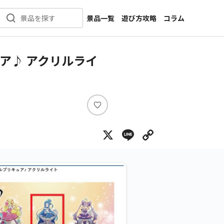
景品一覧
遊び方攻略
コラム
景品を探す
新着景品
インタビュー
カテゴリ一覧
ニュース
ア♪ アクリルライ
作品名一覧
店舗
メーカー一覧
開発
攻略
い
プライズ
い
X
Line
Copy Lin
ね
イベント
キャラ特集