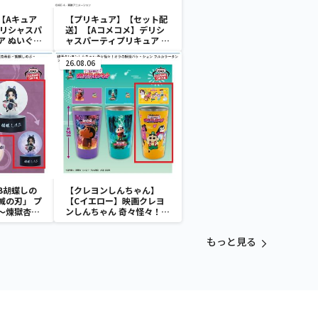
【Aキュア
【プリキュア】【セット配
デリシャスパ
送】【Aコメコメ】デリシ
ア ぬいぐる
ャスパーティプリキュア ぬ
いぐるみリストバンド
26.08.06
B胡蝶しの
【クレヨンしんちゃん】
滅の刃」 プ
【Cイエロー】映画クレヨ
～煉獄杏寿
ンしんちゃん 奇々怪々！オ
～
ラの妖怪バケ～ション フル
カラータンブラー
もっと見る