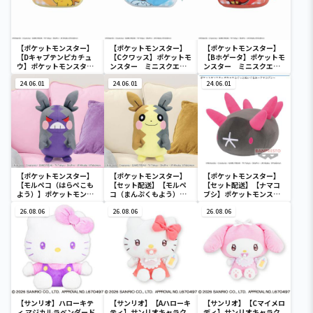
【ポケットモンスター】
【ポケットモンスター】
【ポケットモンスター】
【Dキャプテンピカチュ
【Cクワッス】ポケットモ
【Bホゲータ】ポケットモ
ウ】ポケットモンスタ
ンスター ミニスクエア
ンスター ミニスクエア
ー ミニスクエアポーチ
ポーチ
ポーチ
24.06.01
24.06.01
24.06.01
【ポケットモンスター】
【ポケットモンスター】
【ポケットモンスター】
【モルペコ（はらぺこも
【セット配送】【モルペ
【セット配送】【ナマコ
よう）】ポケットモンス
コ（まんぷくもよう）】
ブシ】ポケットモンスタ
ター めちゃもふぐっとぬ
ポケットモンスター めち
ー めちゃもふぐっとぬい
いぐるみ～モルペコ（は
26.08.06
ゃもふぐっとぬいぐるみ
26.08.06
ぐるみ～ナマコブシ～
26.08.06
らぺこもよう）～
～モルペコ（まんぷくも
よう）～
【サンリオ】ハローキテ
【サンリオ】【Aハローキ
【サンリオ】【Cマイメロ
ィ マジカルラベンダード
ティ】サンリオキャラク
ディ】サンリオキャラク