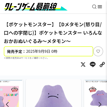
【ポケットモンスター】【Dメタモン(怒り目/
口への字閉じ)】ポケットモンスター いろんな
おかおぬいぐるみ～メタモン～
2025年9月9日 0時
発売予定：
い
※実際の発売日はサービスをご確認ください。
い
X
Li
ね