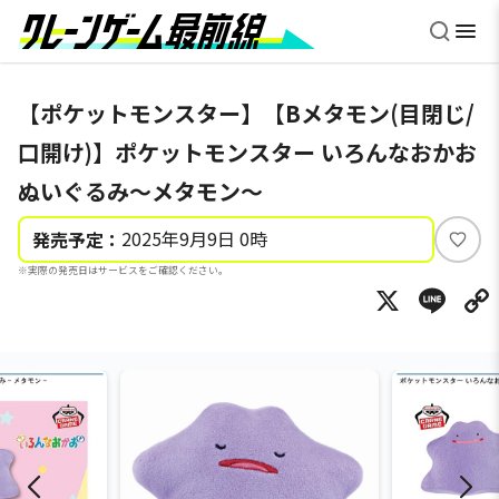
【ポケットモンスター】【Bメタモン(目閉じ/
口開け)】ポケットモンスター いろんなおかお
ぬいぐるみ～メタモン～
2025年9月9日 0時
発売予定：
い
※実際の発売日はサービスをご確認ください。
い
X
Li
ね