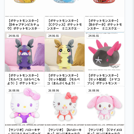
【ポケットモンスター】
【ポケットモンスター】
【ポケットモンスター】
【Dキャプテンピカチュ
【Cクワッス】ポケットモ
【Bホゲータ】ポケットモ
ウ】ポケットモンスタ
ンスター ミニスクエア
ンスター ミニスクエア
ー ミニスクエアポーチ
ポーチ
ポーチ
24.06.01
24.06.01
24.06.01
【ポケットモンスター】
【ポケットモンスター】
【ポケットモンスター】
【モルペコ（はらぺこも
【セット配送】【モルペ
【セット配送】【ナマコ
よう）】ポケットモンス
コ（まんぷくもよう）】
ブシ】ポケットモンスタ
ター めちゃもふぐっとぬ
ポケットモンスター めち
ー めちゃもふぐっとぬい
いぐるみ～モルペコ（は
26.08.06
ゃもふぐっとぬいぐるみ
26.08.06
ぐるみ～ナマコブシ～
26.08.06
らぺこもよう）～
～モルペコ（まんぷくも
よう）～
【サンリオ】ハローキテ
【サンリオ】【Aハローキ
【サンリオ】【Cマイメロ
ィ マジカルラベンダード
ティ】サンリオキャラク
ディ】サンリオキャラク