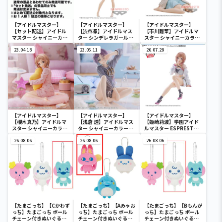
【アイドルマスター】
【アイドルマスター】
【アイドルマスター】
【セット配送】アイドル
【渋谷凛】アイドルマス
【市川雛菜】アイドルマ
マスター シャイニーカラ
ター シンデレラガールズ
スター シャイニーカラー
ーズ ESPRESTO est-
-Celestial vivi-渋谷凛
ズ -Relax time-市川雛菜
Windy and Motions-芹
23.04.18
23.05.11
26.07.29
沢あさひ
【アイドルマスター】
【アイドルマスター】
【アイドルマスター】
【櫻木真乃】アイドルマ
【浅倉 透】アイドルマス
【姫崎莉波】学園アイド
スター シャイニーカラー
ター シャイニーカラーズ
ルマスター ESPRESTO-
ズ -Relax time-櫻木真乃
-Relax time-浅倉 透
Sheer frills-姫崎莉波
26.08.06
26.08.06
26.08.06
【たまごっち】【Cかわず
【たまごっち】【Aみゃお
【たまごっち】【Bもんが
っち】たまごっち ボール
っち】たまごっち ボール
っち】たまごっち ボール
チェーン付きぬいぐるみ
チェーン付きぬいぐるみ
チェーン付きぬいぐるみ