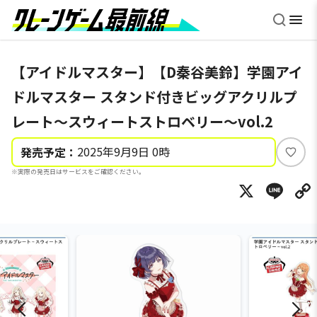
【アイドルマスター】【D秦谷美鈴】学園アイ
ドルマスター スタンド付きビッグアクリルプ
レート～スウィートストロベリー～vol.2
2025年9月9日 0時
発売予定：
い
※実際の発売日はサービスをご確認ください。
い
X
Li
ね