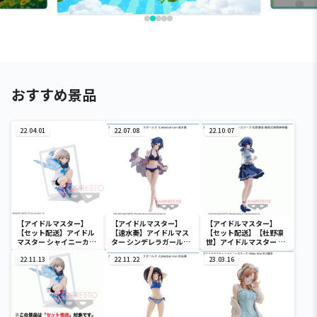
おすすめ景品
22.04.01
22.07.08
22.10.07
【アイドルマスター】
【アイドルマスター】
【アイドルマスター】
【セット配送】アイドル
【速水奏】アイドルマス
【セット配送】【杜野凛
マスター シャイニーカラ
ター シンデレラガールズ
世】アイドルマスター シ
ーズ ESPRESTO est-
-Celestial vivi-速水奏
ャイニーカラーズ 杜野凛
Windy and Motions-芹
22.11.13
22.11.22
世-階段式純情昇降機-
23.03.16
沢あさひ