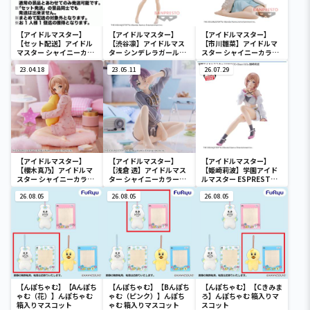
【アイドルマスター】
【アイドルマスター】
【アイドルマスター】
【セット配送】アイドル
【渋谷凛】アイドルマス
【市川雛菜】アイドルマ
マスター シャイニーカラ
ター シンデレラガールズ
スター シャイニーカラー
ーズ ESPRESTO est-
-Celestial vivi-渋谷凛
ズ -Relax time-市川雛菜
Windy and Motions-芹
23.04.18
23.05.11
26.07.29
沢あさひ
【アイドルマスター】
【アイドルマスター】
【アイドルマスター】
【櫻木真乃】アイドルマ
【浅倉 透】アイドルマス
【姫崎莉波】学園アイド
スター シャイニーカラー
ター シャイニーカラーズ
ルマスター ESPRESTO-
ズ -Relax time-櫻木真乃
-Relax time-浅倉 透
Sheer frills-姫崎莉波
26.08.05
26.08.05
26.08.05
【んぽちゃむ】【Aんぽち
【んぽちゃむ】【Bんぽち
【んぽちゃむ】【Cきみま
ゃむ（花）】んぽちゃむ
ゃむ（ピンク）】んぽち
ろ】んぽちゃむ 箱入りマ
箱入りマスコット
ゃむ 箱入りマスコット
スコット