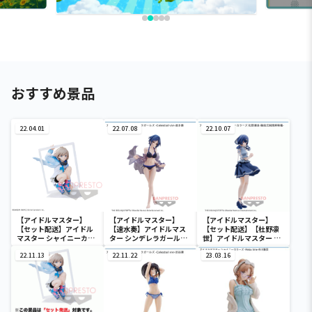
おすすめ景品
22.04.01
22.07.08
22.10.07
【アイドルマスター】
【アイドルマスター】
【アイドルマスター】
【セット配送】アイドル
【速水奏】アイドルマス
【セット配送】【杜野凛
マスター シャイニーカラ
ター シンデレラガールズ
世】アイドルマスター シ
ーズ ESPRESTO est-
-Celestial vivi-速水奏
ャイニーカラーズ 杜野凛
Windy and Motions-芹
22.11.13
22.11.22
世-階段式純情昇降機-
23.03.16
沢あさひ