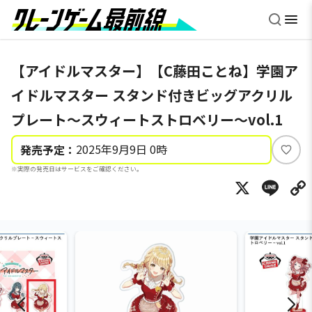
【アイドルマスター】【C藤田ことね】学園ア
イドルマスター スタンド付きビッグアクリル
プレート～スウィートストロベリー～vol.1
2025年9月9日 0時
発売予定：
い
※実際の発売日はサービスをご確認ください。
い
X
Li
ね