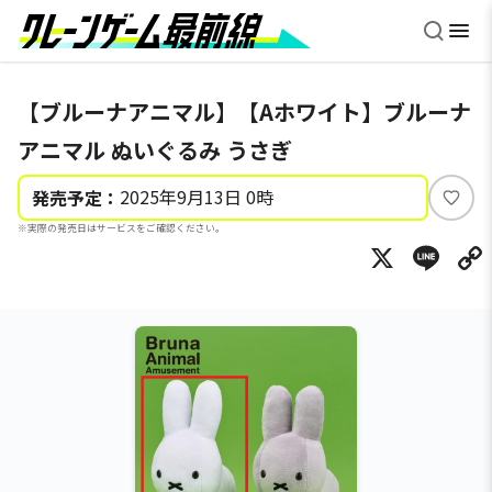
【ブルーナアニマル】【Aホワイト】ブルーナ
アニマル ぬいぐるみ うさぎ
2025年9月13日 0時
発売予定：
い
※実際の発売日はサービスをご確認ください。
い
X
Li
ね