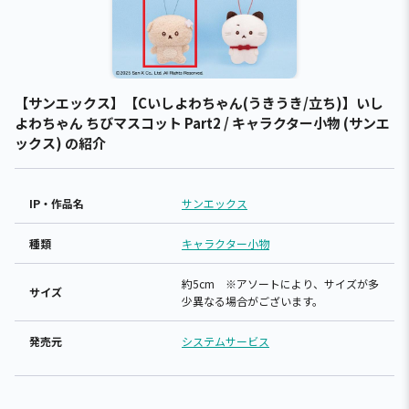
【サンエックス】【Cいしよわちゃん(うきうき/立ち)】いし
よわちゃん ちびマスコット Part2 / キャラクター小物 (サンエ
ックス) の紹介
IP・作品名
サンエックス
種類
キャラクター小物
約5cm ※アソートにより、サイズが多
サイズ
少異なる場合がございます。
発売元
システムサービス