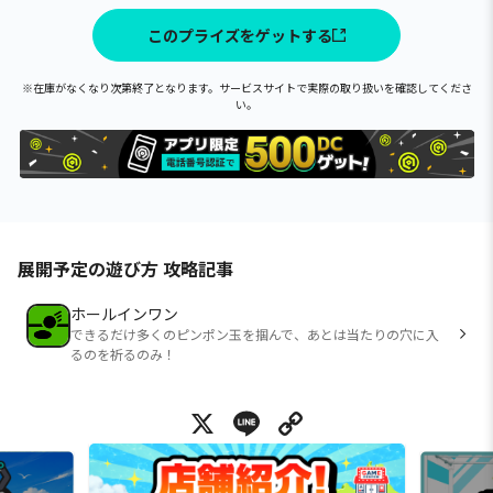
このプライズをゲットする
※在庫がなくなり次第終了となります。サービスサイトで実際の取り扱いを確認してくださ
い。
展開予定の遊び方 攻略記事
ホールインワン
できるだけ多くのピンポン玉を掴んで、あとは当たりの穴に入
るのを祈るのみ！
X
Line
Copy Link