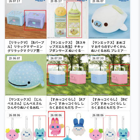
26.07.17
23.05.17
23.06.07
【リラックマ】【Bパープ
【サンエックス】【Bスキ
【サンエックス】まめゴ
ル】リラックマ ゲーミン
ップガエル先生】チキッ
マ おそらのすいぞくかん
グリラックマ クリア窓付
プダンサーズ ぬいぐるみ
ぬいぐるみXL プレミアム
き収納ボックス
ウォールポケット
まめゴマ
23.06.07
26.07.30
26.07.30
【サンエックス】【じん
【すみっコぐらし】【Aブ
【すみっコぐらし】【Bピ
べえさん】じんべえさん
ルー】すみっコぐらし し
ンク】すみっコぐらし し
ひんやりぬいぐるみXL プ
ろくまのともだち クーラ
ろくまのともだち クーラ
レミアム Part3
ーボックス
ーボックス
26.08.06
26.08.06
26.08.06