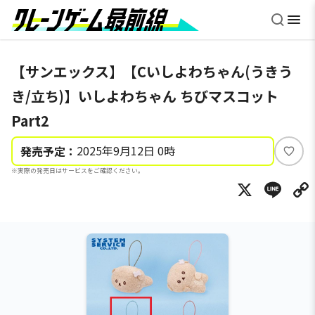
【サンエックス】【Cいしよわちゃん(うきう
き/立ち)】いしよわちゃん ちびマスコット
Part2
2025年9月12日 0時
発売予定：
い
※実際の発売日はサービスをご確認ください。
い
X
Li
ね