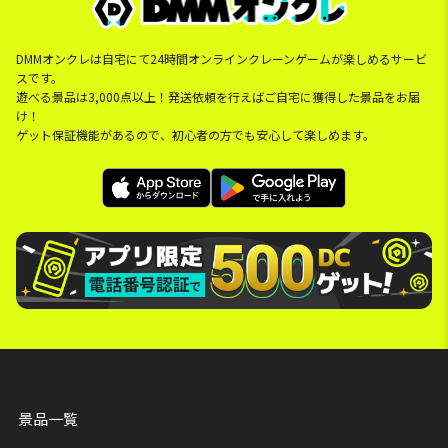
DMMオンクレは自宅にて24時間オンラインクレーンゲームが楽しめるサービ
スです。
遊べる景品は3,000点以上！発送依頼を行えばご自宅に獲得した景品をお届
け！
ゲット保証機能があるので、初心者の方でも安心して楽しめます。
景品一覧