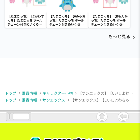
【たまごっち】【Cかわず
【たまごっち】【Aみゃお
【たまごっち】【Bもんが
っち】たまごっち ボール
っち】たまごっち ボール
っち】たまごっち ボール
チェーン付きぬいぐるみ
チェーン付きぬいぐるみ
チェーン付きぬいぐるみ
～Tamagotchi
～Tamagotchi
～Tamagotchi
Paradise～vol.3
Paradise～vol.2-R
Paradise～vol.3
もっと見る
トップ
景品情報
キャラクター小物
【サンエックス】【Cいしよわちゃん(うきうき/立ち)】いしよわちゃん ちびマスコット Part2
トップ
景品情報
サンエックス
【サンエックス】【Cいしよわちゃん(うきうき/立ち)】いしよわちゃん ちびマスコット Part2