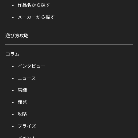
作品名から探す
メーカーから探す
遊び方攻略
コラム
インタビュー
ニュース
店舗
開発
攻略
プライズ
イベント