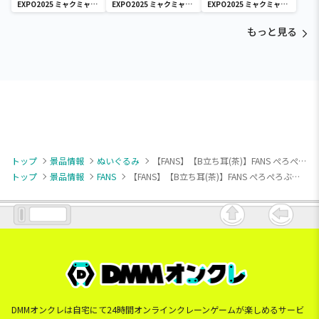
EXPO2025 ミャクミャク
EXPO2025 ミャクミャク
EXPO2025 ミャクミャク
カラフルゴム紐付きぬい
カラフルゴム紐付きぬい
カラフルゴム紐付きぬい
ぐるみ
ぐるみ
ぐるみ
もっと見る
トップ
景品情報
ぬいぐるみ
【FANS】【B立ち耳(茶)】FANS ぺろぺろぶんぶんわんこ
トップ
景品情報
FANS
【FANS】【B立ち耳(茶)】FANS ぺろぺろぶんぶんわんこ
DMMオンクレは自宅にて24時間オンラインクレーンゲームが楽しめるサービ