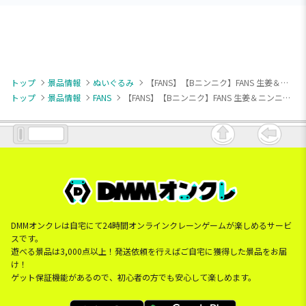
トップ
景品情報
ぬいぐるみ
【FANS】【Bニンニク】FANS 生姜＆ニンニクぬいぐるみXL
トップ
景品情報
FANS
【FANS】【Bニンニク】FANS 生姜＆ニンニクぬいぐるみXL
DMMオンクレは自宅にて24時間オンラインクレーンゲームが楽しめるサービ
スです。
遊べる景品は3,000点以上！発送依頼を行えばご自宅に獲得した景品をお届
け！
ゲット保証機能があるので、初心者の方でも安心して楽しめます。