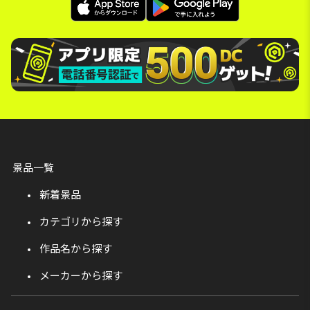
景品一覧
新着景品
カテゴリから探す
作品名から探す
メーカーから探す