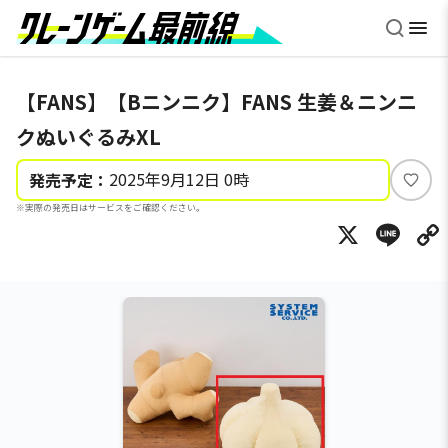
【FANS】【Bニンニク】FANS 生姜＆ニンニ
クぬいぐるみXL
2025年9月12日 0時
発売予定：
い
※実際の発売日はサービスをご確認ください。
い
X
Li
ね