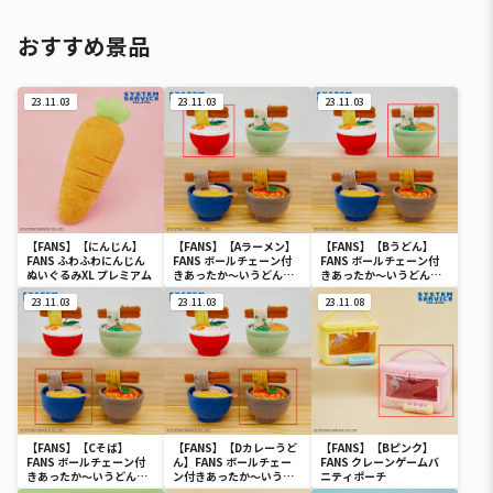
おすすめ景品
23.11.03
23.11.03
23.11.03
【FANS】【にんじん】
【FANS】【Aラーメン】
【FANS】【Bうどん】
FANS ふわふわにんじん
FANS ボールチェーン付
FANS ボールチェーン付
ぬいぐるみXL プレミアム
きあったか～いうどんそ
きあったか～いうどんそ
ばラーメンぬいぐるみ
ばラーメンぬいぐるみ
23.11.03
23.11.03
23.11.08
【FANS】【Cそば】
【FANS】【Dカレーうど
【FANS】【Bピンク】
FANS ボールチェーン付
ん】FANS ボールチェー
FANS クレーンゲームバ
きあったか～いうどんそ
ン付きあったか～いうど
ニティポーチ
ばラーメンぬいぐるみ
んそばラーメンぬいぐる