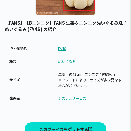
【FANS】【Bニンニク】FANS 生姜＆ニンニクぬいぐるみXL /
ぬいぐるみ (FANS) の紹介
IP・作品名
FANS
種類
ぬいぐるみ
生姜：約42cm、ニンニク：約36cm
サイズ
※アソートにより、サイズが多少異なる
場合がございます。
発売元
システムサービス
このプライズをゲットする