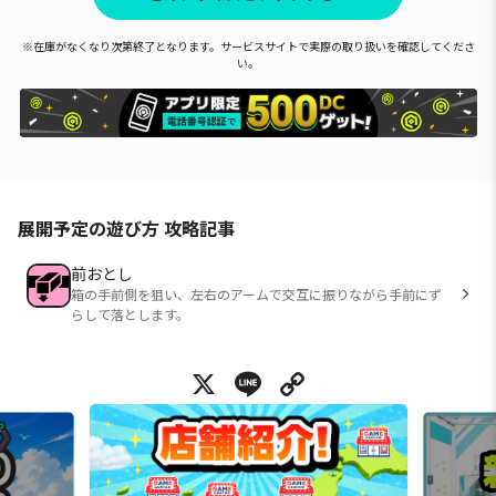
※在庫がなくなり次第終了となります。サービスサイトで実際の取り扱いを確認してくださ
い。
展開予定の遊び方 攻略記事
前おとし
箱の手前側を狙い、左右のアームで交互に振りながら手前にず
らして落とします。
X
Line
Copy Link