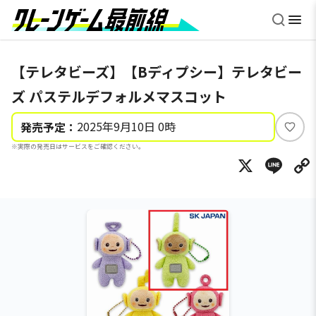
【テレタビーズ】【Bディプシー】テレタビー
ズ パステルデフォルメマスコット
2025年9月10日 0時
発売予定：
い
※実際の発売日はサービスをご確認ください。
い
X
Li
ね