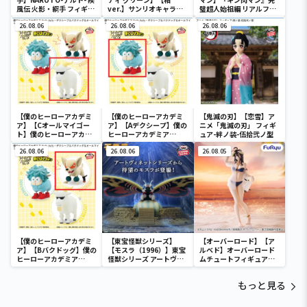
風伝 火影・綱手 フィギュ
ver.】サンリオキャラク
璧超人始祖編 リアルフィ
ア～五影集結…!!～
ターズ おおきな
ギュア-テリーマン-
26.08.06
SOFVIMATES～マイメロ
26.08.06
26.08.06
ディ マーメイドver. ～
【僕のヒーローアカデミ
【僕のヒーローアカデミ
【鬼滅の刃】【恋雪】ア
ア】【Cオールマイゴー
ア】【Aデクシープ】僕の
ニメ「鬼滅の刃」 フィギ
ト】僕のヒーローアカデ
ヒーローアカデミア
ュア-絆ノ装-伍拾弐ノ型
ミア Fluffy Puffy～デク
Fluffy Puffy～デクシー
シープ＆バクドッグ＆オ
26.08.06
プ＆バクドッグ＆オール
26.08.06
26.08.05
ールマイゴート～
マイゴート～
【僕のヒーローアカデミ
【東宝怪獣シリーズ】
【オーバーロード】【ア
ア】【Bバクドッグ】僕の
【モスラ（1996）】東宝
ルベド】オーバーロード
ヒーローアカデミア
怪獣シリーズ アートヴィ
ムチュートフィギュアー
Fluffy Puffy～デクシー
ネット モスラ（1996）
アルベド・aqua ver.ー
プ＆バクドッグ＆オール
もっと見る
マイゴート～