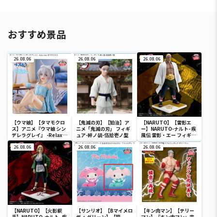
おすすめ景品
26.08.06
26.08.06
26.08.06
【ウマ娘】【タマモクロ
【鬼滅の刃】【狛治】ア
【NARUTO】【雷影エ
ス】アニメ『ウマ娘 シン
ニメ「鬼滅の刃」 フィギ
ー】NARUTO-ナルト- 疾
デレラグレイ』 -Relax
ュア-絆ノ装-伍拾壱ノ型
風伝 雷影・エー フィギュ
time-タマモクロス
ア～五影集結…!!～
26.08.06
26.08.06
26.08.06
【NARUTO】【火影綱
【サンリオ】【Bマイメロ
【キン肉マン】【テリー
手】NARUTO-ナルト- 疾
ディ グリーン】【箱
マン】『キン肉マン』完