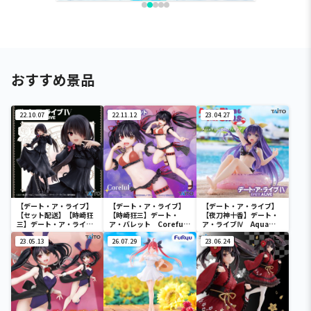
おすすめ景品
22.10.07
22.11.12
23.04.27
【デート・ア・ライブ】
【デート・ア・ライブ】
【デート・ア・ライブ】
【セット配送】【時崎狂
【時崎狂三】デート・
【夜刀神十香】デート・
三】デート・ア・ライブ
ア・バレット Coreful
ア・ライブⅣ Aqua
Ⅳ Coreful フィギュ
フィギュア 時崎狂三～
Float Girlsフィギュア
ア 時崎狂三～私服ver.
23.05.13
水着ver.～Renewal
26.07.29
夜刀神十香
23.06.24
～