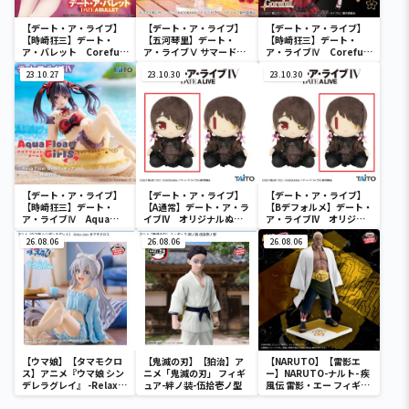
【デート・ア・ライブ】
【デート・ア・ライブ】
【デート・ア・ライブ】
【時崎狂三】デート・
【五河琴里】デート・
【時崎狂三】デート・
ア・バレット Coreful
ア・ライブⅤ サマードレ
ア・ライブⅣ Coreful
フィギュア 時崎狂三～
スフィギュアー五河琴里
フィギュア 時崎狂三～
バニーver.～Renewal
23.10.27
ー
23.10.30
和ゴスver.～
23.10.30
【デート・ア・ライブ】
【デート・ア・ライブ】
【デート・ア・ライブ】
【時崎狂三】デート・
【A通常】デート・ア・ラ
【Bデフォルメ】デート・
ア・ライブⅣ Aqua
イブIV オリジナルぬい
ア・ライブIV オリジナ
Float Girls フィギュア
ぐるみ 時崎狂三～私服
ルぬいぐるみ 時崎狂三
時崎狂三
26.08.06
ver.～
26.08.06
～私服ver.～
26.08.06
【ウマ娘】【タマモクロ
【鬼滅の刃】【狛治】ア
【NARUTO】【雷影エ
ス】アニメ『ウマ娘 シン
ニメ「鬼滅の刃」 フィギ
ー】NARUTO-ナルト- 疾
デレラグレイ』 -Relax
ュア-絆ノ装-伍拾壱ノ型
風伝 雷影・エー フィギュ
time-タマモクロス
ア～五影集結…!!～