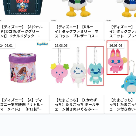
【ディズニー】【Aドナル
【ディズニー】【Dルー
【ディズニー】
ド(カゴ色:ダークグリー
イ】ダックファミリー マ
イ】ダックファ
ン)】ドナルドダック ミ
スコット ブレザーコスチ
スコット ブレ
ニメッシュカゴ
ューム
ューム
24.06.01
26.08.06
26.08.06
【ディズニー】【A】ディ
【たまごっち】【Cかわず
【たまごっち】
ズニー実写映画『リトル・
っち】たまごっち ボールチ
っち】たまごっ
マーメイド』 [PtZ]折り
ェーン付きぬいぐるみ～
ェーン付きぬい
畳みボックスチェアー
Tamagotchi Paradise～
Tamagotchi P
vol.3
vol.2-R