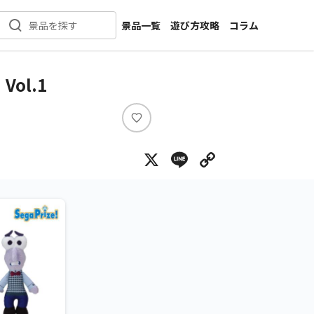
景品一覧
遊び方攻略
コラム
景品を探す
新着景品
インタビュー
カテゴリ一覧
ニュース
ol.1
作品名一覧
店舗
メーカー一覧
開発
い
い
攻略
X
Line
Copy Lin
ね
プライズ
イベント
キャラ特集