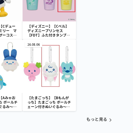
【Cデュー
【ディズニー】【Cベル】
ミリー マ
ディズニープリンセス
ザーコスチ
【FDT】ふた付きタンブラ
ー
26.08.06
【Aみゃお
【たまごっち】【Bもんが
ち ボールチ
っち】たまごっち ボールチ
ぐるみ～
ェーン付きぬいぐるみ～
aradise～
Tamagotchi Paradise～
vol.3
もっと見る