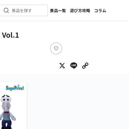
景品一覧
遊び方攻略
コラム
景品を探す
新着景品
インタビュー
カテゴリ一覧
ニュース
ol.1
作品名一覧
店舗
メーカー一覧
開発
い
い
攻略
X
Line
Copy Lin
ね
プライズ
イベント
キャラ特集