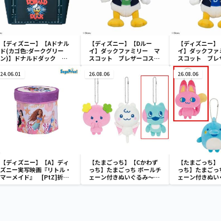
【ディズニー】【Aドナル
【ディズニー】【Dルー
【ディズニー】
ド(カゴ色:ダークグリー
イ】ダックファミリー マ
イ】ダックファ
ン)】ドナルドダック ミ
スコット ブレザーコスチ
スコット ブレ
ニメッシュカゴ
ューム
ューム
24.06.01
26.08.06
26.08.06
【ディズニー】【A】ディ
【たまごっち】【Cかわず
【たまごっち】
ズニー実写映画『リトル・
っち】たまごっち ボールチ
っち】たまごっ
マーメイド』 [PtZ]折り
ェーン付きぬいぐるみ～
ェーン付きぬい
畳みボックスチェアー
Tamagotchi Paradise～
Tamagotchi P
vol.3
vol.2-R