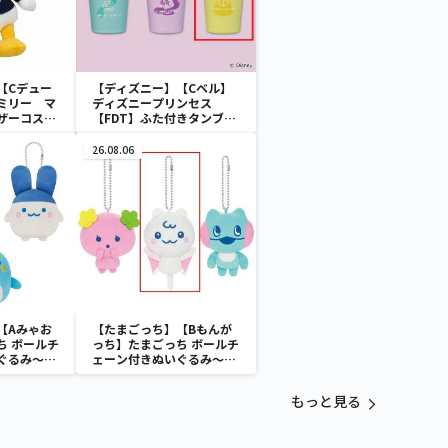
【Cデュー
【ディズニー】【Cベル】
ミリー マ
ディズニープリンセス
ザーコスチ
【FDT】ふた付きタンブラ
ー
26.08.06
【Aみゃお
【たまごっち】【Bもんが
ち ボールチ
っち】たまごっち ボールチ
ぐるみ～
ェーン付きぬいぐるみ～
aradise～
Tamagotchi Paradise～
vol.3
もっと見る