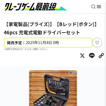
【家電製品(プライズ)】【Bレッド(ボタン)】
46pcs 充電式電動ドライバーセット
2025年11月4日 0時
発売予定：
い
※実際の発売日はサービスをご確認ください。
い
X
Li
ね