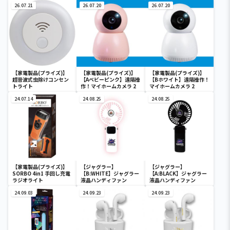
26.07.21
26.07.20
26.07.20
【家電製品(プライズ)】
【家電製品(プライズ)】
【家電製品(プライズ)】
超音波式虫除けコンセン
【Aベビーピンク】遠隔操
【Bホワイト】遠隔操作！
トライト
作！マイホームカメラ 2
マイホームカメラ 2
24.07.14
24.08.25
24.08.25
【家電製品(プライズ)】
【ジャグラー】
【ジャグラー】
SORBO 4in1 手回し充電
【B:WHITE】ジャグラー
【A:BLACK】ジャグラー
ラジオライト
液晶ハンディファン
液晶ハンディファン
24.09.03
24.09.23
24.09.23