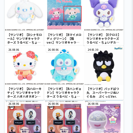
【サンリオ】【Dシナモロ
【サンリオ】【Bマイメロ
【サンリオ】【Eクロミ】
ール】サンリオキャラク
ディ グリーン】【箱
サンリオキャラクターズ
ターズ うるベビ・ちょい
ver.】サンリオキャラク
うるベビ・ちょいデカド
デカドール
ターズ おおきな
ール
26.08.06
SOFVIMATES～マイメロ
26.08.06
24.05.30
ディ マーメイドver. ～
【サンリオ】【Aハローキ
【サンリオ】【Bハンギョ
【サンリオ】バッドばつ
ティ】サンリオキャラク
ドン】サンリオキャラク
丸 スーパーラージぬい
ターズ ハオハオネオンタ
ターズ うるベビ・ちょい
ぐるみ ぷくっとVer.
ウンドールBIGタイプ1
デカドール
26.08.06
26.08.06
26.08.06