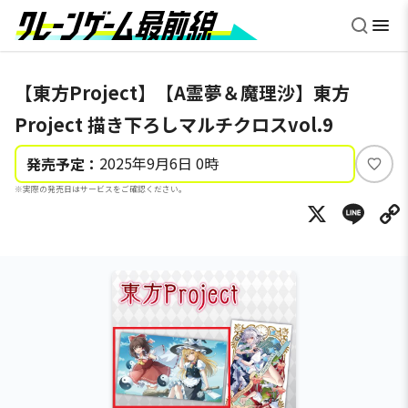
【東方Project】【A霊夢＆魔理沙】東方
Project 描き下ろしマルチクロスvol.9
2025年9月6日 0時
発売予定：
い
※実際の発売日はサービスをご確認ください。
い
X
Li
ね