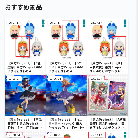
おすすめ景品
26.07.17
26.07.17
26.07.17
【東方Project】【C紅
【東方Project】【Bチ
【東方Project】【D十
美鈴】東方Project ぬい
ルノ】東方Project ぬい
六夜咲夜】東方Project
ぷりけおすわり4
ぷりけおすわり4
ぬいぷりけおすわり4
23.05.27
23.06.24
23.08.04
【東方Project】【宇佐
【東方Project】【マエ
【東方Project】【A博麗
見蓮子】東方Project
リベリー・ハーン】東方
霊夢】東方Project 描
Trio－Try－iT Figure
Project Trio－Try－iT
き下ろしマルチクロス
ー秘封倶楽部・宇佐見蓮
Figureー秘封倶楽部・マ
vol.7
子ー
23.08.04
エリベリー・ハーンー
23.10.21
26.07.17