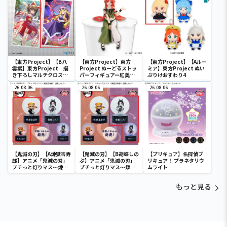
【東方Project】【B八
【東方Project】東方
【東方Project】【Aルー
雲紫】東方Project 描
Project ぬーどるストッ
ミア】東方Project ぬい
き下ろしマルチクロス
パーフィギュアー紅美鈴
ぷりけおすわり4
vol.7
ー
26.08.06
26.08.06
26.08.06
【鬼滅の刃】【A煉獄杏寿
【鬼滅の刃】【B胡蝶しの
【プリキュア】名探偵プ
郎】アニメ「鬼滅の刃」
ぶ】アニメ「鬼滅の刃」
リキュア！ プラネタリウ
プチっと灯りマス～煉獄
プチっと灯りマス～煉獄
ムライト
杏寿郎・胡蝶しのぶ～
杏寿郎・胡蝶しのぶ～
もっと見る