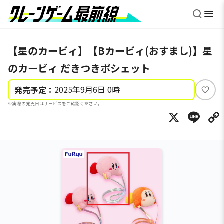
【星のカービィ】【Bカービィ(おすまし)】星
のカービィ だきつきポシェット
2025年9月6日 0時
発売予定：
い
※実際の発売日はサービスをご確認ください。
い
X
Li
ね