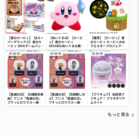
【星のカービィ】【Aスー
【ぬいぐるみ】【カービ
【雑貨】【カービィ】星
パーデラックス】星のカ
ィ】星のカービィ
のカービィ カービィのお
ービィ 30thゲームパッケ
30thBIGぬいぐるみ第二
うちスタープロジェクタ
ージクッション
弾
ー
26.08.06
26.08.06
26.08.06
【鬼滅の刃】【A煉獄杏寿
【鬼滅の刃】【B胡蝶しの
【プリキュア】名探偵プ
郎】アニメ「鬼滅の刃」
ぶ】アニメ「鬼滅の刃」
リキュア！ プラネタリウ
プチっと灯りマス～煉獄
プチっと灯りマス～煉獄
ムライト
杏寿郎・胡蝶しのぶ～
杏寿郎・胡蝶しのぶ～
もっと見る