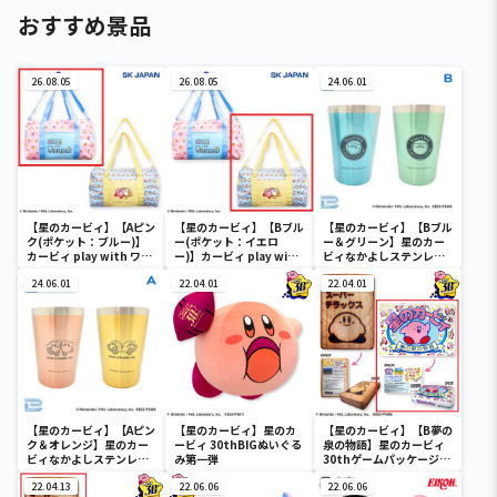
おすすめ景品
26.08.05
26.08.05
24.06.01
【星のカービィ】【Aピン
【星のカービィ】【Bブル
【星のカービィ】【Bブル
ク(ポケット：ブルー)】
ー(ポケット：イエロ
ー＆グリーン】星のカー
カービィ play with ワド
ー)】カービィ play with
ビィなかよしステンレス
ルディ ボストンバッグ
ワドルディ ボストンバッ
ペアタンブラー
24.06.01
グ
22.04.01
22.04.01
【星のカービィ】【Aピン
【星のカービィ】星のカ
【星のカービィ】【B夢の
ク＆オレンジ】星のカー
ービィ 30thBIGぬいぐる
泉の物語】星のカービィ
ビィなかよしステンレス
み第一弾
30thゲームパッケージク
ペアタンブラー
ッション
22.04.13
22.06.06
22.06.06