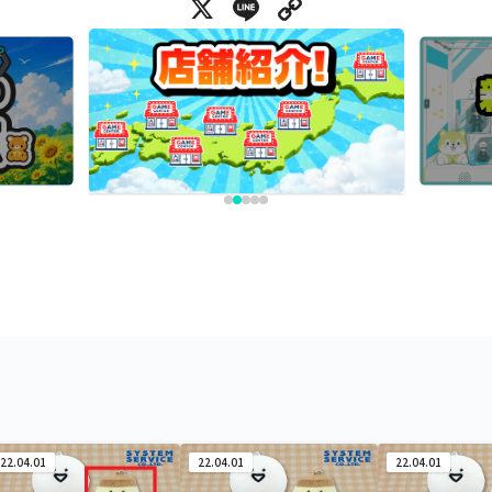
X
Line
Copy Link
22.04.01
22.04.01
22.04.01