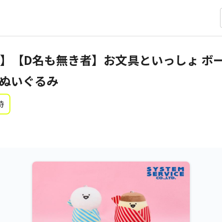
】【D名も無き者】お文具といっしょ ボ
ぬいぐるみ
時