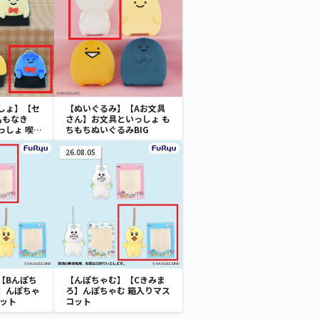
しょ】【セ
【ぬいぐるみ】【Aお文具
名もなき
さん】お文具といっしょ も
っしょ 喫茶
ちもちぬいぐるみBIG
ーチェーン
26.08.05
【Bんぽち
【んぽちゃむ】【Cきみま
】んぽちゃ
ろ】んぽちゃむ 箱入りマス
コット
コット