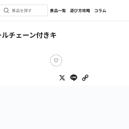
景品一覧
遊び方攻略
コラム
景品を探す
新着景品
インタビュー
カテゴリ一覧
ニュース
ールチェーン付きキ
作品名一覧
店舗
メーカー一覧
開発
攻略
い
プライズ
い
X
Line
Copy Lin
ね
イベント
キャラ特集