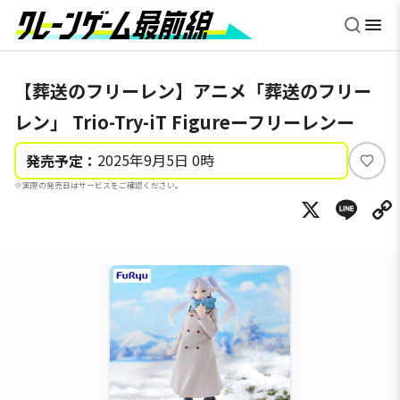
【葬送のフリーレン】アニメ「葬送のフリー
レン」 Trio-Try-iT Figureーフリーレンー
2025年9月5日 0時
発売予定：
い
※実際の発売日はサービスをご確認ください。
い
X
Li
ね