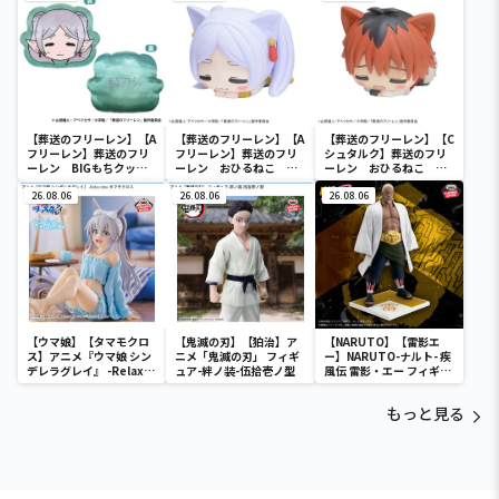
【葬送のフリーレン】【A
【葬送のフリーレン】【A
【葬送のフリーレン】【C
フリーレン】葬送のフリ
フリーレン】葬送のフリ
シュタルク】葬送のフリ
ーレン BIGもちクッシ
ーレン おひるねこ ミ
ーレン おひるねこ ミ
ョン
ニフィギュア（EX）
ニフィギュア（EX）
26.08.06
26.08.06
26.08.06
【ウマ娘】【タマモクロ
【鬼滅の刃】【狛治】ア
【NARUTO】【雷影エ
ス】アニメ『ウマ娘 シン
ニメ「鬼滅の刃」 フィギ
ー】NARUTO-ナルト- 疾
デレラグレイ』 -Relax
ュア-絆ノ装-伍拾壱ノ型
風伝 雷影・エー フィギュ
time-タマモクロス
ア～五影集結…!!～
もっと見る