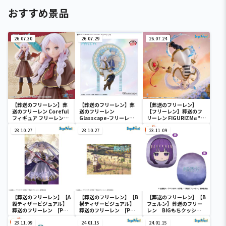
おすすめ景品
26.07.30
26.07.29
26.07.24
【葬送のフリーレン】葬
【葬送のフリーレン】葬
【葬送のフリーレン】
送のフリーレン Coreful
送のフリーレン
【フリーレン】葬送のフ
フィギュア フリーレン～
Glasscape-フリーレン
リーレン FIGURIZMα “フ
探偵ver.～
Ⅱ-
リーレン”～花舞～
23.10.27
23.10.27
23.11.09
【葬送のフリーレン】【A
【葬送のフリーレン】【B
【葬送のフリーレン】【B
縦ティザービジュアル】
横ティザービジュアル】
フェルン】葬送のフリー
葬送のフリーレン [PM]
葬送のフリーレン [PM]
レン BIGもちクッショ
アートクッションVol.1
アートクッションVol.1
ン
23.11.09
24.01.15
24.01.15