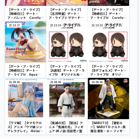
【デート・ア・ライブ】
【デート・ア・ライブ】
【デート・ア・ライブ】
【時崎狂三】デート・
【五河琴里】デート・
【時崎狂三】デート・
ア・バレット Coreful
ア・ライブⅤ サマードレ
ア・ライブⅣ Coreful
フィギュア 時崎狂三～
スフィギュアー五河琴里
フィギュア 時崎狂三～
バニーver.～Renewal
23.10.27
ー
23.10.30
和ゴスver.～
23.10.30
【デート・ア・ライブ】
【デート・ア・ライブ】
【デート・ア・ライブ】
【時崎狂三】デート・
【A通常】デート・ア・ラ
【Bデフォルメ】デート・
ア・ライブⅣ Aqua
イブIV オリジナルぬい
ア・ライブIV オリジナ
Float Girls フィギュア
ぐるみ 時崎狂三～私服
ルぬいぐるみ 時崎狂三
時崎狂三
26.08.06
ver.～
26.08.06
～私服ver.～
26.08.06
【ウマ娘】【タマモクロ
【鬼滅の刃】【狛治】ア
【NARUTO】【雷影エ
ス】アニメ『ウマ娘 シン
ニメ「鬼滅の刃」 フィギ
ー】NARUTO-ナルト- 疾
デレラグレイ』 -Relax
ュア-絆ノ装-伍拾壱ノ型
風伝 雷影・エー フィギュ
time-タマモクロス
ア～五影集結…!!～