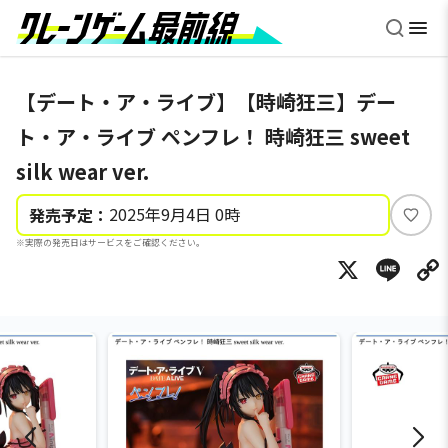
【デート・ア・ライブ】【時崎狂三】デー
ト・ア・ライブ ペンフレ！ 時崎狂三 sweet
silk wear ver.
2025年9月4日 0時
発売予定：
い
※実際の発売日はサービスをご確認ください。
い
X
Li
ね