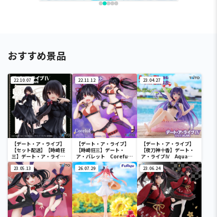
おすすめ景品
22.10.07
22.11.12
23.04.27
【デート・ア・ライブ】
【デート・ア・ライブ】
【デート・ア・ライブ】
【セット配送】【時崎狂
【時崎狂三】デート・
【夜刀神十香】デート・
三】デート・ア・ライブ
ア・バレット Coreful
ア・ライブⅣ Aqua
Ⅳ Coreful フィギュ
フィギュア 時崎狂三～
Float Girlsフィギュア
ア 時崎狂三～私服ver.
23.05.13
水着ver.～Renewal
26.07.29
夜刀神十香
23.06.24
～