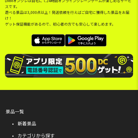
DMMオンクレは自宅にて24時間オンラインクレーンゲームが楽しめるサービ
スです。
遊べる景品は3,000点以上！発送依頼を行えばご自宅に獲得した景品をお届
け！
ゲット保証機能があるので、初心者の方でも安心して楽しめます。
景品一覧
新着景品
カテゴリから探す