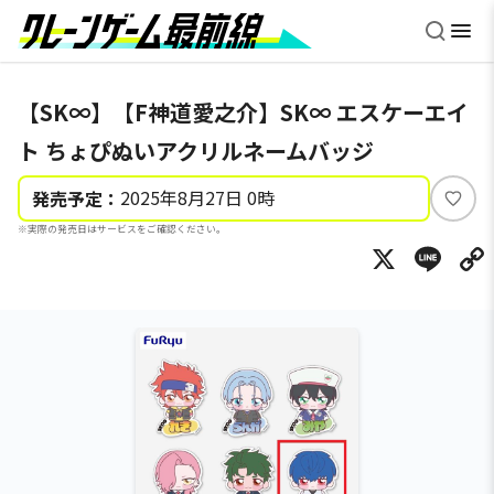
【SK∞】【F神道愛之介】SK∞ エスケーエイ
ト ちょぴぬいアクリルネームバッジ
2025年8月27日 0時
発売予定：
い
※実際の発売日はサービスをご確認ください。
い
X
Li
ね