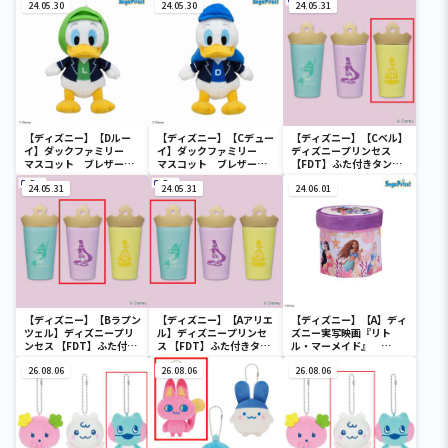
24.05.30
24.05.30
24.05.31
【ディズニー】【Dルー
【ディズニー】【Cデュー
【ディズニー】【Cベル】
イ】ダックファミリー
イ】ダックファミリー
ディズニープリンセス
マスコット ブレザーコ
マスコット ブレザーコ
【FDT】ふた付きタンブ
スチューム
スチューム
ラー
24.05.31
24.05.31
24.06.01
【ディズニー】【Bラプン
【ディズニー】【Aアリエ
【ディズニー】【A】ディ
ツェル】ディズニープリ
ル】ディズニープリンセ
ズニー実写映画『リト
ンセス 【FDT】ふた付き
ス 【FDT】ふた付きタン
ル・マーメイド』
タンブラー
ブラー
[PtZ]折り畳みボックス
26.08.06
26.08.06
チェアー
26.08.06