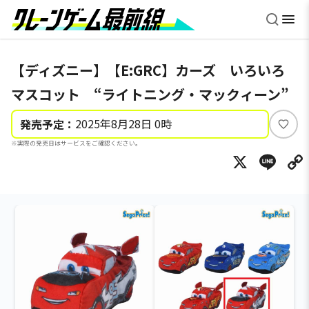
【ディズニー】【E:GRC】カーズ いろいろ
マスコット “ライトニング・マックィーン”
2025年8月28日 0時
発売予定：
い
※実際の発売日はサービスをご確認ください。
い
X
Li
ね