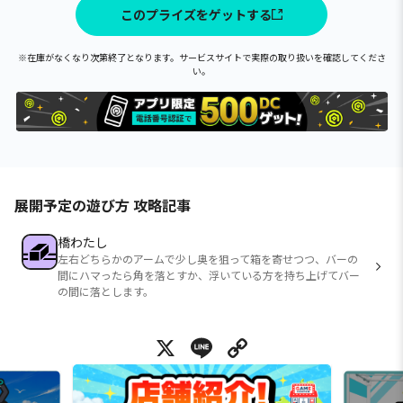
このプライズをゲットする
※在庫がなくなり次第終了となります。サービスサイトで実際の取り扱いを確認してくださ
い。
展開予定の遊び方 攻略記事
橋わたし
左右どちらかのアームで少し奥を狙って箱を寄せつつ、バーの
間にハマったら角を落とすか、浮いている方を持ち上げてバー
の間に落とします。
X
Line
Copy Link