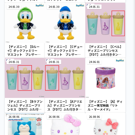
ック ミニメッシュカゴ
ュカゴ
ニメッシュカゴ
24.05.30
24.05.30
24.05.31
【ディズニー】【Dルー
【ディズニー】【Cデュー
【ディズニー】【Cベル】
イ】ダックファミリー
イ】ダックファミリー
ディズニープリンセス
マスコット ブレザーコ
マスコット ブレザーコ
【FDT】ふた付きタンブ
スチューム
スチューム
ラー
24.05.31
24.05.31
24.06.01
【ディズニー】【Bラプン
【ディズニー】【Aアリエ
【ディズニー】【A】ディ
ツェル】ディズニープリ
ル】ディズニープリンセ
ズニー実写映画『リト
ンセス 【FDT】ふた付き
ス 【FDT】ふた付きタン
ル・マーメイド』
タンブラー
ブラー
[PtZ]折り畳みボックス
26.08.06
26.08.06
チェアー
26.08.06