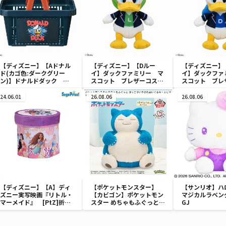
【ディズニー】【Aドナル
【ディズニー】【Dルー
【ディズニー】
ド(カゴ色:ダークグリー
イ】ダックファミリー マ
イ】ダックファ
ン)】ドナルドダック ミ
スコット ブレザーコスチ
スコット ブレ
ニメッシュカゴ
ューム
ューム
24.06.01
26.08.06
26.08.06
【ディズニー】【A】ディ
【ポケットモンスター】
【サンリオ】ハ
ズニー実写映画『リトル・
【カビゴン】ポケットモン
マジカルラベン
マーメイド』 [PtZ]折り
スター めちゃもふぐっと
GJ
畳みボックスチェアー
ほっこりいやされぬいぐる
み～カビゴン～