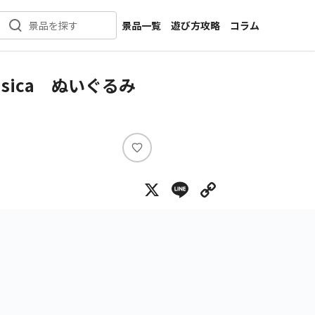
景品一覧
遊び方攻略
コラム
景品を探す
新着景品
インタビュー
カテゴリ一覧
ニュース
sica ぬいぐるみ
作品名一覧
店舗
メーカー一覧
開発
攻略
い
プライズ
い
X
Line
Copy Lin
ね
イベント
キャラ特集