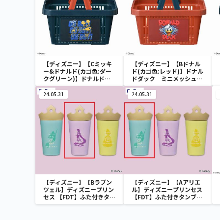
【ディズニー】【Cミッキ
【ディズニー】【Bドナル
ー&ドナルド(カゴ色:ダー
ド(カゴ色:レッド)】ドナル
クグリーン)】ドナルドダ
ドダック ミニメッシュカ
ック ミニメッシュカゴ
ゴ
24.05.31
24.05.31
【ディズニー】【Bラプン
【ディズニー】【Aアリエ
ツェル】ディズニープリン
ル】ディズニープリンセス
セス 【FDT】ふた付きタン
【FDT】ふた付きタンブラ
ブラー
ー