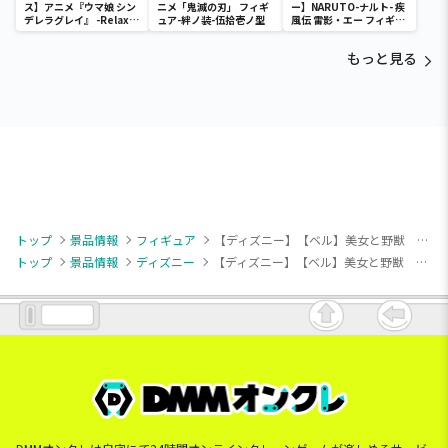
ス】アニメ『ウマ娘 シン
ニメ「鬼滅の刃」 フィギ
ー】NARUTO-ナルト- 疾
デレラグレイ』 -Relax
ュア-絆ノ装-伍拾壱ノ型
風伝 雷影・エー フィギュ
time-タマモクロス
ア～五影集結…!!～
もっと見る
トップ
景品情報
フィギュア
【ディズニー】【ベル】美女と野獣 ACT/CUT [PM]フィギュア “ベル”
トップ
景品情報
ディズニー
【ディズニー】【ベル】美女と野獣 ACT/CUT [PM]フィギュア “ベル”