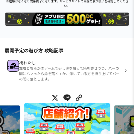
※在庫がなくなり次第終了となります。サービスサイトで実際の取り扱いを確認してくださ
い。
展開予定の遊び方 攻略記事
橋わたし
左右どちらかのアームで少し奥を狙って箱を寄せつつ、バーの
間にハマったら角を落とすか、浮いている方を持ち上げてバー
の間に落とします。
X
Line
Copy Link