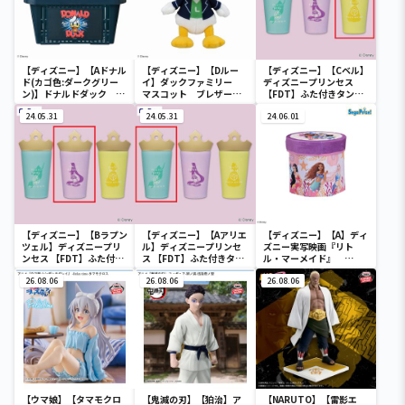
【ディズニー】【Aドナル
【ディズニー】【Dルー
【ディズニー】【Cベル】
ド(カゴ色:ダークグリー
イ】ダックファミリー
ディズニープリンセス
ン)】ドナルドダック ミ
マスコット ブレザーコ
【FDT】ふた付きタンブ
ニメッシュカゴ
スチューム
ラー
24.05.31
24.05.31
24.06.01
【ディズニー】【Bラプン
【ディズニー】【Aアリエ
【ディズニー】【A】ディ
ツェル】ディズニープリ
ル】ディズニープリンセ
ズニー実写映画『リト
ンセス 【FDT】ふた付き
ス 【FDT】ふた付きタン
ル・マーメイド』
タンブラー
ブラー
[PtZ]折り畳みボックス
26.08.06
26.08.06
チェアー
26.08.06
【ウマ娘】【タマモクロ
【鬼滅の刃】【狛治】ア
【NARUTO】【雷影エ