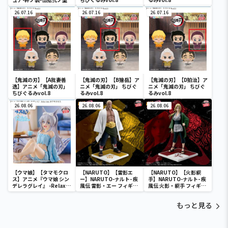
26.07.16
26.07.16
26.07.16
【鬼滅の刃】【A我妻善
【鬼滅の刃】【B獪岳】ア
【鬼滅の刃】【D狛治】ア
逸】アニメ「鬼滅の刃」
ニメ「鬼滅の刃」 ちびぐ
ニメ「鬼滅の刃」 ちびぐ
ちびぐるみvol.8
るみvol.8
るみvol.8
26.08.06
26.08.06
26.08.06
【ウマ娘】【タマモクロ
【NARUTO】【雷影エ
【NARUTO】【火影綱
ス】アニメ『ウマ娘 シン
ー】NARUTO-ナルト- 疾
手】NARUTO-ナルト- 疾
デレラグレイ』 -Relax
風伝 雷影・エー フィギュ
風伝 火影・綱手 フィギュ
time-タマモクロス
ア～五影集結…!!～
ア～五影集結…!!～
もっと見る