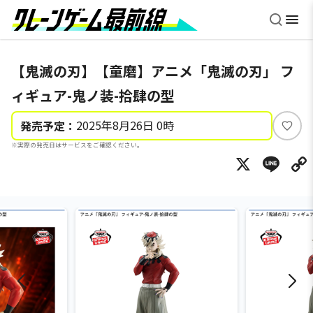
【鬼滅の刃】【童磨】アニメ「鬼滅の刃」 フ
ィギュア-鬼ノ装-拾肆の型
2025年8月26日 0時
発売予定：
い
※実際の発売日はサービスをご確認ください。
い
X
Li
ね