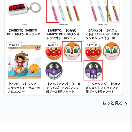
【SANKYO】SANKYO
【SANKYO】【C桜柄】
【SANKYO】【Bハニカ
PUSHボタン キーホルダ
SANKYO PUSHボタンキ
ム柄】SANKYO PUSHボ
ー
ャップ付き 歯ブラシ
タンキャップ付き 歯ブ
ラシ
26.08.06
24.05.31
24.05.31
【ワンピース】ワンピー
【アンパンマン】【Cドキ
【アンパンマン】【Bばい
ス サウザンド・サニー号
ンちゃん】アンパンマン
きんまん】アンパンマン
リモコンカー
顔ボール5号アソート
顔ボール5号アソート
もっと見る