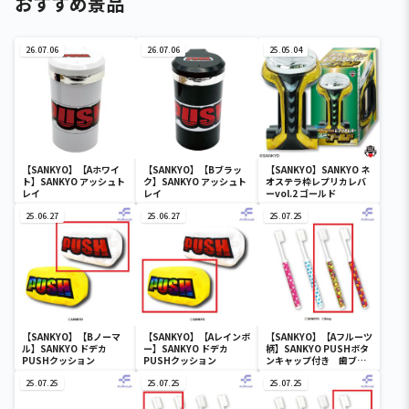
おすすめ景品
26.07.06
26.07.06
25.05.04
【SANKYO】【Aホワイ
【SANKYO】【Bブラッ
【SANKYO】SANKYO ネ
ト】SANKYO アッシュト
ク】SANKYO アッシュト
オステラ枠レプリカレバ
レイ
レイ
ーvol.2 ゴールド
25.06.27
25.06.27
25.07.25
【SANKYO】【Bノーマ
【SANKYO】【Aレインボ
【SANKYO】【Aフルーツ
ル】SANKYO ドデカ
ー】SANKYO ドデカ
柄】SANKYO PUSHボタ
PUSHクッション
PUSHクッション
ンキャップ付き 歯ブラ
シ
25.07.25
25.07.25
25.07.25