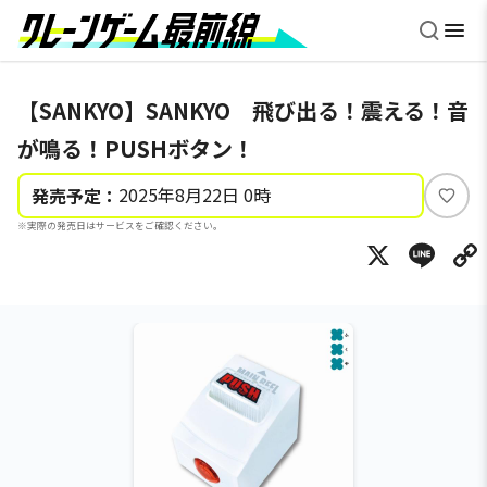
【SANKYO】SANKYO 飛び出る！震える！音
が鳴る！PUSHボタン！
2025年8月22日 0時
発売予定：
い
※実際の発売日はサービスをご確認ください。
い
X
Li
ね