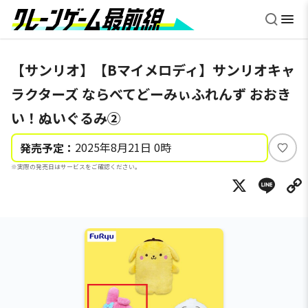
【サンリオ】【Bマイメロディ】サンリオキャ
ラクターズ ならべてどーみぃふれんず おおき
い！ぬいぐるみ②
2025年8月21日 0時
発売予定：
い
※実際の発売日はサービスをご確認ください。
い
X
Li
ね