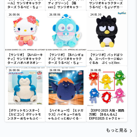
ール】サンリオキャラク
ディ グリーン】【箱
サンリオキャラクターズ
ターズ うるベビ・ちょい
ver.】サンリオキャラク
うるベビ・ちょいデカド
デカドール
ターズ おおきな
ール
26.08.06
SOFVIMATES～マイメロ
26.08.06
24.05.30
ディ マーメイドver. ～
【サンリオ】【Aハローキ
【サンリオ】【Bハンギョ
【サンリオ】バッドばつ
ティ】サンリオキャラク
ドン】サンリオキャラク
丸 スーパーラージぬい
ターズ ハオハオネオンタ
ターズ うるベビ・ちょい
ぐるみ ぷくっとVer.
ウンドールBIGタイプ1
デカドール
26.08.06
26.08.06
26.08.05
【ポケットモンスター】
【ハイキュー!!】【ヒナガ
【EXPO 2025 大阪・関西
【カビゴン】ポケットモ
ラス】ハイキュー!! めち
万博】【Bるんるん】
ンスター めちゃもふぐっ
ゃもふぐっとぬいぐるみ
EXPO2025 ミャクミャク
と ほっこりいやされぬい
～ヒナガラス～
カラフルゴム紐付きぬい
ぐるみ～カビゴン～
ぐるみ
もっと見る