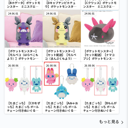
【Bホゲータ】ポケットモ
【Dキャプテンピカチュ
【Cクワッス】ポケットモ
ンスター ミニスクエア
ウ】ポケットモンスタ
ンスター ミニスクエア
ポーチ
ー ミニスクエアポーチ
ポーチ
24.06.01
24.06.01
24.06.01
【ポケットモンスター】
【ポケットモンスター】
【ポケットモンスター】
【モルペコ（はらぺこも
【セット配送】【モルペ
【セット配送】【ナマコ
よう）】ポケットモンス
コ（まんぷくもよう）】
ブシ】ポケットモンスタ
ター めちゃもふぐっとぬ
ポケットモンスター めち
ー めちゃもふぐっとぬい
いぐるみ～モルペコ（は
26.08.06
ゃもふぐっとぬいぐるみ
26.08.06
ぐるみ～ナマコブシ～
26.08.06
らぺこもよう）～
～モルペコ（まんぷくも
よう）～
【たまごっち】【Cかわず
【たまごっち】【Aみゃお
【たまごっち】【Bもんが
っち】たまごっち ボール
っち】たまごっち ボール
っち】たまごっち ボール
チェーン付きぬいぐるみ
チェーン付きぬいぐるみ
チェーン付きぬいぐるみ
～Tamagotchi
～Tamagotchi
～Tamagotchi
Paradise～vol.3
Paradise～vol.2-R
Paradise～vol.3
もっと見る