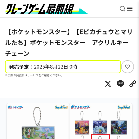
【ポケットモンスター】【Eピカチュウとマリ
ルたち】ポケットモンスター アクリルキー
チェーン
2025年8月22日 0時
発売予定：
い
※実際の発売日はサービスをご確認ください。
い
X
Li
ね