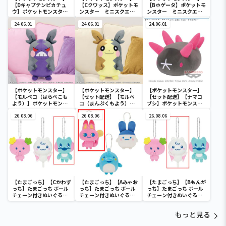
【Dキャプテンピカチュ
【Cクワッス】ポケットモ
【Bホゲータ】ポケットモ
ウ】ポケットモンスタ
ンスター ミニスクエア
ンスター ミニスクエア
ー ミニスクエアポーチ
ポーチ
ポーチ
24.06.01
24.06.01
24.06.01
【ポケットモンスター】
【ポケットモンスター】
【ポケットモンスター】
【モルペコ（はらぺこも
【セット配送】【モルペ
【セット配送】【ナマコ
よう）】ポケットモンス
コ（まんぷくもよう）】
ブシ】ポケットモンスタ
ター めちゃもふぐっとぬ
ポケットモンスター めち
ー めちゃもふぐっとぬい
いぐるみ～モルペコ（は
26.08.06
ゃもふぐっとぬいぐるみ
26.08.06
ぐるみ～ナマコブシ～
26.08.06
らぺこもよう）～
～モルペコ（まんぷくも
よう）～
【たまごっち】【Cかわず
【たまごっち】【Aみゃお
【たまごっち】【Bもんが
っち】たまごっち ボール
っち】たまごっち ボール
っち】たまごっち ボール
チェーン付きぬいぐるみ
チェーン付きぬいぐるみ
チェーン付きぬいぐるみ
～Tamagotchi
～Tamagotchi
～Tamagotchi
Paradise～vol.3
Paradise～vol.2-R
Paradise～vol.3
もっと見る