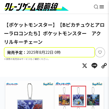
【ポケットモンスター】【Bピカチュウとアロ
ーラロコンたち】ポケットモンスター アク
リルキーチェーン
2025年8月22日 0時
発売予定：
い
※実際の発売日はサービスをご確認ください。
い
X
Li
ね