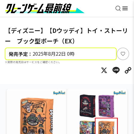
【ディズニー】【Dウッディ】トイ・ストーリ
ー ブック型ポーチ（EX）
2025年8月22日 0時
発売予定：
い
※実際の発売日はサービスをご確認ください。
い
X
Li
ね