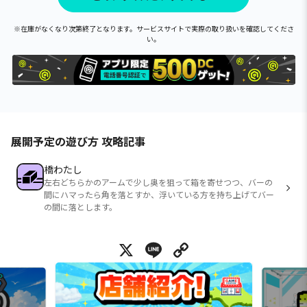
※在庫がなくなり次第終了となります。サービスサイトで実際の取り扱いを確認してくださ
い。
展開予定の遊び方 攻略記事
橋わたし
左右どちらかのアームで少し奥を狙って箱を寄せつつ、バーの
間にハマったら角を落とすか、浮いている方を持ち上げてバー
の間に落とします。
X
Line
Copy Link