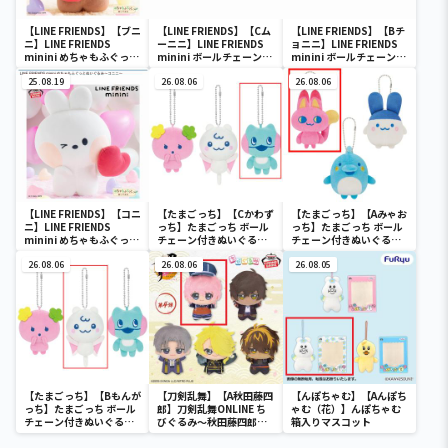
【LINE FRIENDS】【ブニ
【LINE FRIENDS】【Cム
【LINE FRIENDS】【Bチ
ニ】LINE FRIENDS
ーニニ】LINE FRIENDS
ョニニ】LINE FRIENDS
minini めちゃもふぐっと
minini ボールチェーン付
minini ボールチェーン付
ぬいぐるみ～ブニニ～
きぬいぐるみ～ブニニ・
きぬいぐるみ～ブニニ・
25.08.19
チョニニ・ムーニニ～
26.08.06
チョニニ・ムーニニ～
26.08.06
【LINE FRIENDS】【コニ
【たまごっち】【Cかわず
【たまごっち】【Aみゃお
ニ】LINE FRIENDS
っち】たまごっち ボール
っち】たまごっち ボール
minini めちゃもふぐっと
チェーン付きぬいぐるみ
チェーン付きぬいぐるみ
ぬいぐるみ～コニニ～
～Tamagotchi
～Tamagotchi
26.08.06
Paradise～vol.3
26.08.06
Paradise～vol.2-R
26.08.05
【たまごっち】【Bもんが
【刀剣乱舞】【A秋田藤四
【んぽちゃむ】【Aんぽち
っち】たまごっち ボール
郎】刀剣乱舞ONLINE ち
ゃむ（花）】んぽちゃむ
チェーン付きぬいぐるみ
びぐるみ～秋田藤四郎・
箱入りマスコット
～Tamagotchi
大倶利伽羅・へし切長谷
Paradise～vol.3
部・獅子王・火車切～