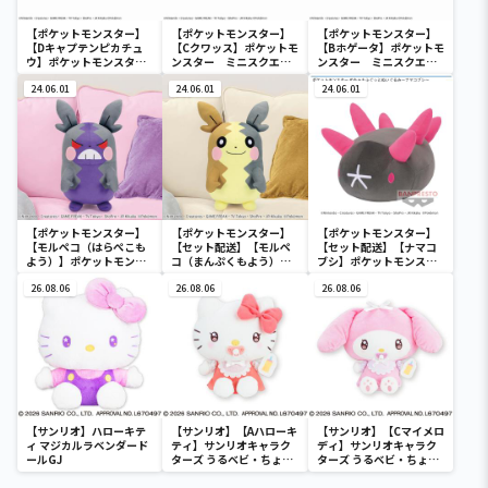
【ポケットモンスター】
【ポケットモンスター】
【ポケットモンスター】
【Dキャプテンピカチュ
【Cクワッス】ポケットモ
【Bホゲータ】ポケットモ
ウ】ポケットモンスタ
ンスター ミニスクエア
ンスター ミニスクエア
ー ミニスクエアポーチ
ポーチ
ポーチ
24.06.01
24.06.01
24.06.01
【ポケットモンスター】
【ポケットモンスター】
【ポケットモンスター】
【モルペコ（はらぺこも
【セット配送】【モルペ
【セット配送】【ナマコ
よう）】ポケットモンス
コ（まんぷくもよう）】
ブシ】ポケットモンスタ
ター めちゃもふぐっとぬ
ポケットモンスター めち
ー めちゃもふぐっとぬい
いぐるみ～モルペコ（は
26.08.06
ゃもふぐっとぬいぐるみ
26.08.06
ぐるみ～ナマコブシ～
26.08.06
らぺこもよう）～
～モルペコ（まんぷくも
よう）～
【サンリオ】ハローキテ
【サンリオ】【Aハローキ
【サンリオ】【Cマイメロ
ィ マジカルラベンダード
ティ】サンリオキャラク
ディ】サンリオキャラク
ールGJ
ターズ うるベビ・ちょい
ターズ うるベビ・ちょい
デカドール
デカドール