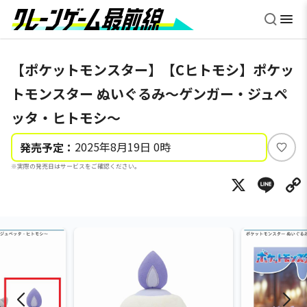
【ポケットモンスター】【Cヒトモシ】ポケッ
トモンスター ぬいぐるみ～ゲンガー・ジュペ
ッタ・ヒトモシ～
2025年8月19日 0時
発売予定：
い
※実際の発売日はサービスをご確認ください。
い
X
Li
ね