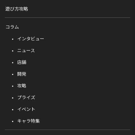
遊び方攻略
コラム
インタビュー
ニュース
店舗
開発
攻略
プライズ
イベント
キャラ特集