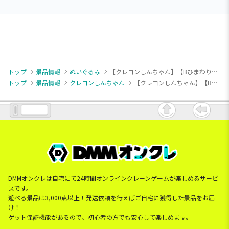
トップ
景品情報
ぬいぐるみ
【クレヨンしんちゃん】【Bひまわり】映画クレヨンしんちゃん 超華麗！灼熱のカスカベダンサーズ もふぐっとぬいぐるみ
トップ
景品情報
クレヨンしんちゃん
【クレヨンしんちゃん】【Bひまわり】映画クレヨンしんちゃん 超華麗！灼熱のカスカベダンサーズ もふぐっとぬいぐるみ
DMMオンクレは自宅にて24時間オンラインクレーンゲームが楽しめるサービ
スです。
遊べる景品は3,000点以上！発送依頼を行えばご自宅に獲得した景品をお届
け！
ゲット保証機能があるので、初心者の方でも安心して楽しめます。