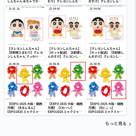
しんちゃん めちゃでかぬ
わり】クレヨンしんちゃ
のすけ】クレヨンしんち
いぐるみ～ワニ山さん～
ん 野原家フィギュア～家
ゃん 野原家フィギュア～
23.01.26
族写真～vol.2
23.04.06
家族写真～vol.1
23.04.06
【クレヨンしんちゃん】
【クレヨンしんちゃん】
【クレヨンしんちゃん】
【B野原ひまわり】クレヨ
【セット配送】【A野原し
【セット配送】【B野原し
ンしんちゃん でっかいぬ
んのすけ】クレヨンしん
んのすけ】クレヨンしん
いぐるみ～むにゃむにゃ
ちゃん でっかいぬいぐる
ちゃん でっかいぬいぐる
オラたち野原一家だゾ～
26.08.05
み～今も昔もかわいいオ
26.08.05
み～今も昔もかわいいオ
26.08.05
ラだゾ～
ラだゾ～
【EXPO 2025 大阪・関西
【EXPO 2025 大阪・関西
【EXPO 2025 大阪・関西
万博】【Bるんるん】
万博】【Cわーい】
万博】【Dにこっ】
EXPO2025 ミャクミャク
EXPO2025 ミャクミャク
EXPO2025 ミャクミャク
カラフルゴム紐付きぬい
カラフルゴム紐付きぬい
カラフルゴム紐付きぬい
ぐるみ
ぐるみ
ぐるみ
もっと見る