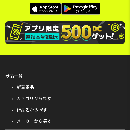
景品一覧
新着景品
カテゴリから探す
作品名から探す
メーカーから探す