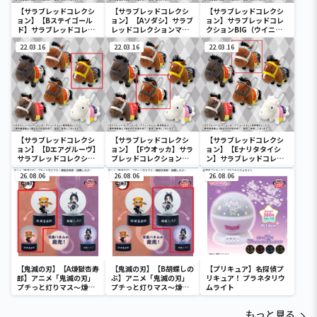
【サラブレッドコレクシ
【サラブレッドコレクシ
【サラブレッドコレクシ
ョン】【Bステイゴール
ョン】【Aソダシ】サラブ
ョン】サラブレッドコレ
ド】サラブレッドコレク
レッドコレクションマス
クションBIG（ウイニン
ションマスコットBC3
コットBC3
グチケット）
22.03.16
22.03.16
22.03.16
【サラブレッドコレクシ
【サラブレッドコレクシ
【サラブレッドコレクシ
ョン】【Dエアグルーヴ】
ョン】【Fウオッカ】サラ
ョン】【Eナリタタイシ
サラブレッドコレクショ
ブレッドコレクションマ
ン】サラブレッドコレク
ンマスコットBC3
スコットBC3
ションマスコットBC3
26.08.06
26.08.06
26.08.06
【鬼滅の刃】【A煉獄杏寿
【鬼滅の刃】【B胡蝶しの
【プリキュア】名探偵プ
郎】アニメ「鬼滅の刃」
ぶ】アニメ「鬼滅の刃」
リキュア！ プラネタリウ
プチっと灯りマス～煉獄
プチっと灯りマス～煉獄
ムライト
杏寿郎・胡蝶しのぶ～
杏寿郎・胡蝶しのぶ～
もっと見る