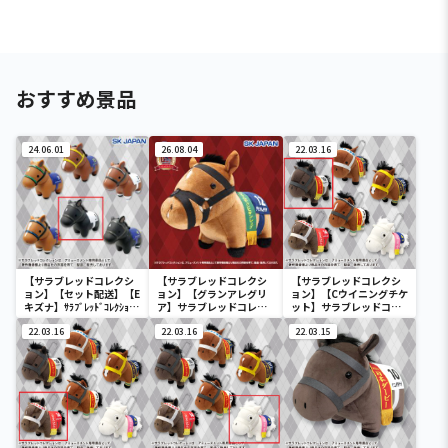
おすすめ景品
24.06.01
26.08.04
22.03.16
【サラブレッドコレクシ
【サラブレッドコレクシ
【サラブレッドコレクシ
ョン】【セット配送】【E
ョン】【グランアレグリ
ョン】【Cウイニングチケ
キズナ】ｻﾗﾌﾞﾚｯﾄﾞｺﾚｸｼｮﾝｿ
ア】サラブレッドコレク
ット】サラブレッドコレ
ﾌﾋﾞﾏｽｺｯﾄ3
ション ふわふわBIG(グラ
クションマスコットBC3
22.03.16
ンアレグリア)
22.03.16
22.03.15