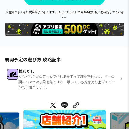
※在庫がなくなり次第終了となります。サービスサイトで実際の取り扱いを確認してくださ
い。
展開予定の遊び方 攻略記事
橋わたし
左右どちらかのアームで少し奥を狙って箱を寄せつつ、バーの
間にハマったら角を落とすか、浮いている方を持ち上げてバー
の間に落とします。
X
Line
Copy Link