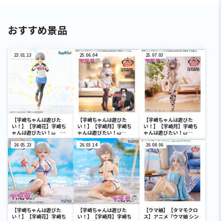
おすすめ景品
23.01.13
25.06.04
25.07.03
【宇崎ちゃんは遊びた
【宇崎ちゃんは遊びた
【宇崎ちゃんは遊びた
い！】【宇崎花】宇崎ち
い！】【宇崎月】宇崎ち
い！】【宇崎月】宇崎ち
ゃんは遊びたい！ω
ゃんは遊びたい！ω
ゃんは遊びたい！ω
[SPM]フィギュア“宇崎
GLITTER&GLAMOURS
GLITTER&GLAMOURS
花”にやけ顔Ver.
26.05.23
宇崎月 メイドver.
26.03.14
宇崎月 牛水着ver.
26.08.06
【宇崎ちゃんは遊びた
【宇崎ちゃんは遊びた
【ウマ娘】【タマモクロ
い！】【宇崎花】宇崎ち
い！】【宇崎月】宇崎ち
ス】アニメ『ウマ娘 シン