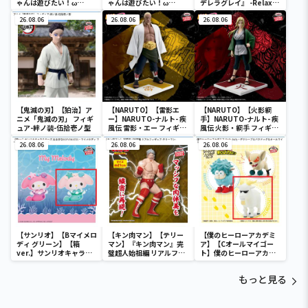
ゃんは遊びたい！ω
ゃんは遊びたい！ω
デレラグレイ』 -Relax
Desktop Cute フィギュ
Desktop Cute フィギュ
time-タマモクロス
ア 宇崎花～浜辺で水着
26.08.06
ア 宇崎月～浜辺で水着
26.08.06
26.08.06
ver.～
ver.～
【鬼滅の刃】【狛治】ア
【NARUTO】【雷影エ
【NARUTO】【火影綱
ニメ「鬼滅の刃」 フィギ
ー】NARUTO-ナルト- 疾
手】NARUTO-ナルト- 疾
ュア-絆ノ装-伍拾壱ノ型
風伝 雷影・エー フィギュ
風伝 火影・綱手 フィギュ
ア～五影集結…!!～
ア～五影集結…!!～
26.08.06
26.08.06
26.08.06
【サンリオ】【Bマイメロ
【キン肉マン】【テリー
【僕のヒーローアカデミ
ディ グリーン】【箱
マン】『キン肉マン』完
ア】【Cオールマイゴー
ver.】サンリオキャラク
璧超人始祖編 リアルフィ
ト】僕のヒーローアカデ
ターズ おおきな
ギュア-テリーマン-
ミア Fluffy Puffy～デク
SOFVIMATES～マイメロ
シープ＆バクドッグ＆オ
もっと見る
ディ マーメイドver. ～
ールマイゴート～