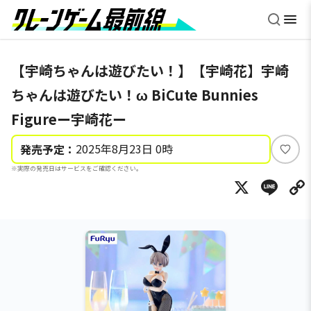
【宇崎ちゃんは遊びたい！】【宇崎花】宇崎
ちゃんは遊びたい！ω BiCute Bunnies
Figureー宇崎花ー
2025年8月23日 0時
発売予定：
い
※実際の発売日はサービスをご確認ください。
い
X
Li
ね