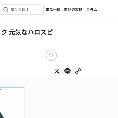
景品一覧
遊び方攻略
コラム
景品を探す
新着景品
インタビュー
カテゴリ一覧
ニュース
ミク 元気なハロスピ
作品名一覧
店舗
メーカー一覧
開発
攻略
い
プライズ
い
X
Line
Copy Lin
ね
イベント
キャラ特集