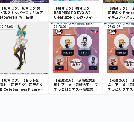
【初音ミク】初音ミク ぬー
【初音ミク】初音ミク
【初音ミク】【
どるストッパーフィギュア
BANPRESTO EVOLVE
初音ミク Prince
Flower Fairyー桔梗ー
Clearluxe-くらげ-フィギ
ィギュア～アリス
ュア
22.06.06
26.08.06
26.08.06
【初音ミク】【セット配
【鬼滅の刃】【A煉獄杏寿
【鬼滅の刃】【
送】【初音ミク】初音ミク
郎】アニメ「鬼滅の刃」 プ
ぶ】アニメ「鬼
BiCuteBunnies Figure－
チっと灯りマス～煉獄杏寿
チっと灯りマス
ストリートver.－
郎・胡蝶しのぶ～
郎・胡蝶しのぶ