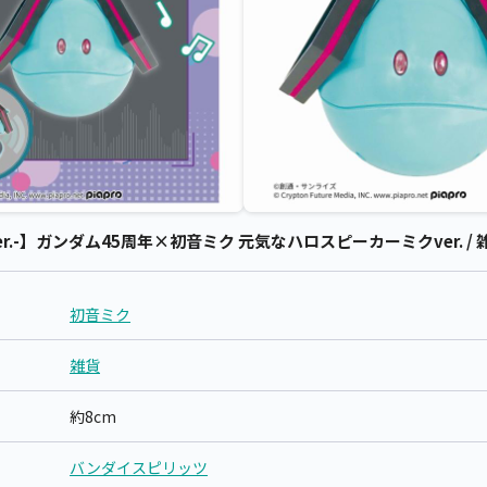
.-】ガンダム45周年×初音ミク 元気なハロスピーカーミクver. / 雑
初音ミク
雑貨
約8cm
バンダイスピリッツ