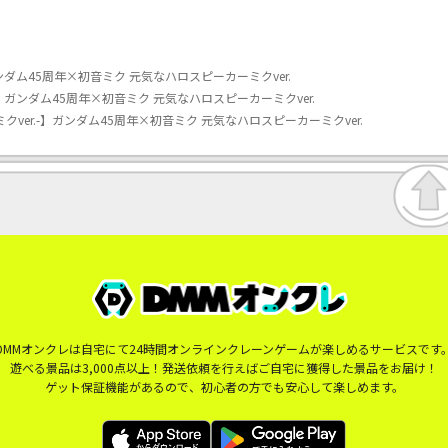
ンダム45周年×初音ミク 元気なハロスピーカーミクver.
-】ガンダム45周年×初音ミク 元気なハロスピーカーミクver.
ver.-】ガンダム45周年×初音ミク 元気なハロスピーカーミクver.
DMMオンクレは自宅にて24時間オンラインクレーンゲームが楽しめるサービスです
遊べる景品は3,000点以上！発送依頼を行えばご自宅に獲得した景品をお届け！
ゲット保証機能があるので、初心者の方でも安心して楽しめます。