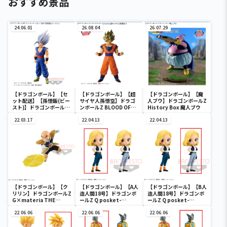
おすすめ景品
24.06.01
26.08.04
26.07.29
【ドラゴンボール】【セ
【ドラゴンボール】【超
【ドラゴンボール】【魔
ット配送】【孫悟飯(ビー
サイヤ人孫悟空】ドラゴ
人ブウ】ドラゴンボールZ
スト)】ドラゴンボール超
ンボールZ BLOOD OF
History Box 魔人ブウ
スーパーヒーロー DXF-孫
SAIYANS-超サイヤ人孫悟
悟飯(ビースト)-
22.03.17
空-Ⅱ
22.04.13
22.04.13
【ドラゴンボール】【ク
【ドラゴンボール】【A人
【ドラゴンボール】【B人
リリン】ドラゴンボールZ
造人間18号】ドラゴンボ
造人間18号】ドラゴンボ
G×materia THE
ールZ Q posket-
ールZ Q posket-
KRILLIN
ANDROID 18-Ⅱ
ANDROID 18-Ⅱ
22.06.06
22.06.06
22.06.06