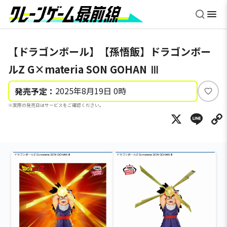
【ドラゴンボール】【孫悟飯】ドラゴンボー
ルZ G×materia SON GOHAN Ⅲ
2025年8月19日 0時
発売予定：
い
※実際の発売日はサービスをご確認ください。
い
X
Li
ね