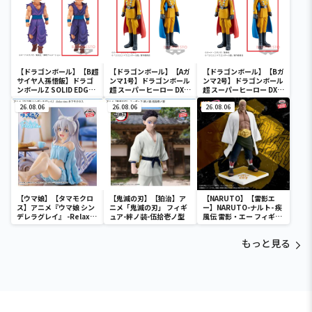
【ドラゴンボール】【B超
【ドラゴンボール】【Aガ
【ドラゴンボール】【Bガ
サイヤ人孫悟飯】ドラゴ
ンマ1号】ドラゴンボール
ンマ2号】ドラゴンボール
ンボールZ SOLID EDGE
超 スーパーヒーロー DXF-
超 スーパーヒーロー DXF-
WORKS-THE出陣-5
ガンマ1号＆ガンマ2号-
ガンマ1号＆ガンマ2号-
26.08.06
26.08.06
26.08.06
【ウマ娘】【タマモクロ
【鬼滅の刃】【狛治】ア
【NARUTO】【雷影エ
ス】アニメ『ウマ娘 シン
ニメ「鬼滅の刃」 フィギ
ー】NARUTO-ナルト- 疾
デレラグレイ』 -Relax
ュア-絆ノ装-伍拾壱ノ型
風伝 雷影・エー フィギュ
time-タマモクロス
ア～五影集結…!!～
もっと見る