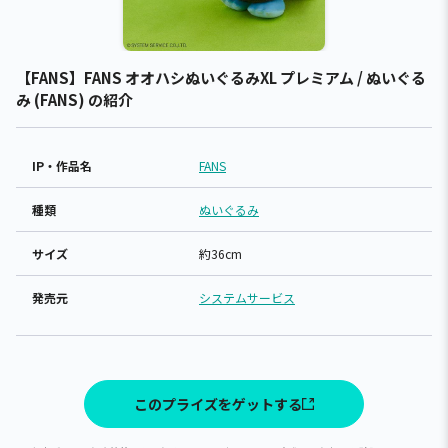
【FANS】FANS オオハシぬいぐるみXL プレミアム / ぬいぐる
み (FANS) の紹介
IP・作品名
FANS
種類
ぬいぐるみ
サイズ
約36cm
発売元
システムサービス
このプライズをゲットする