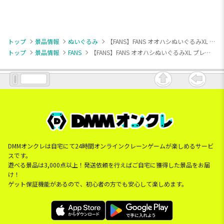
トップ
景品情報
ぬいぐるみ
【FANS】FANS オオハシぬいぐるみXL プレミアム
トップ
景品情報
FANS
【FANS】FANS オオハシぬいぐるみXL プレミアム
DMMオンクレは自宅にて24時間オンラインクレーンゲームが楽しめるサービ
スです。
遊べる景品は3,000点以上！発送依頼を行えばご自宅に獲得した景品をお届
け！
ゲット保証機能があるので、初心者の方でも安心して楽しめます。